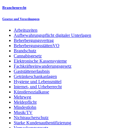
Branchenrecht
Gesetze und Verordnungen
Arbeitszeiten
Aufbewahrungspflicht digitaler Unterlagen
Beherbergungsvertrag
BeherbergungsstättenVO
Brandschutz
Cannabisgesetz
Elektronische Kassensysteme
Fachkräfteeinwanderungsgesetz
Gaststättenerlaubnis
Getränkeschankanlagen
Hygiene und Lebensmittel
Internet- und Urheberrecht
Künstlersozialkasse
Mehrweg
Meldepflicht
Mindestlohn
Musik/TV
Nichtraucherschutz
Starke Kundenauthentifizierung
Verpackungsgesetz