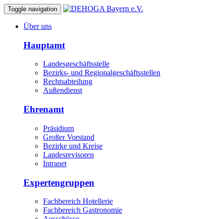
Toggle navigation
Über uns
Hauptamt
Landesgeschäftsstelle
Bezirks- und Regionalgeschäftsstellen
Rechtsabteilung
Außendienst
Ehrenamt
Präsidium
Großer Vorstand
Bezirke und Kreise
Landesrevisoren
Intranet
Expertengruppen
Fachbereich Hotellerie
Fachbereich Gastronomie
Ausschüsse