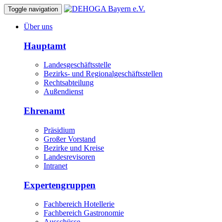
Toggle navigation
Über uns
Hauptamt
Landesgeschäftsstelle
Bezirks- und Regionalgeschäftsstellen
Rechtsabteilung
Außendienst
Ehrenamt
Präsidium
Großer Vorstand
Bezirke und Kreise
Landesrevisoren
Intranet
Expertengruppen
Fachbereich Hotellerie
Fachbereich Gastronomie
Ausschüsse