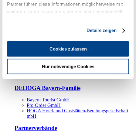
Kooperationspartner
Partner führen diese Informationen möglicherweise mit
weiteren Daten zusammen, die Sie ihnen bereitgestellt
Tourismusorganisationen
haben oder die sie im Rahmen Ihrer Nutzung der Dienste
Tourismusverbände
gesammelt haben.
Details zeigen
Bayern Tourismus Marketing GmbH
DEHOGA-Familie
Cookies zulassen
Landesverbände
Bundesverband
Fachverbände
Nur notwendige Cookies
IHA
BDT
DEHOGA Bayern-Familie
Bayern Tourist GmbH
Pro-Order GmbH
HOGA Hotel- und Gaststätten-Beratungsgesellschaft
mbH
Partnerverbände