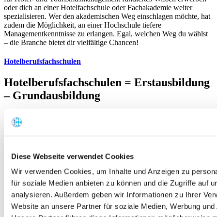
oder dich an einer Hotelfachschule oder Fachakademie weiter
spezialisieren. Wer den akademischen Weg einschlagen möchte, hat
zudem die Möglichkeit, an einer Hochschule tiefere
Managementkenntnisse zu erlangen. Egal, welchen Weg du wählst
– die Branche bietet dir vielfältige Chancen!
Hotelberufsfachschulen
Hotelberufsfachschulen = Erstausbildung
– Grundausbildung
Diese einjährigen Berufsfachschulen bereiten durch
fachtheoretischen und fachpraktischen Unterricht, ergänzt durch
allgemeinbildende Fächer (z.B. Sprachen), auf die verschiedenen
Berufe im Hotel- und Gaststättengewerbe vor. Durch die gezielte
Förderung und Vermittlung von Grundkenntnissen in den
Diese Webseite verwendet Cookies
gastgewerblichen Berufen (Praxis in Küche, Service und auf der
Etage) sollen berufliche Neigungen und Fähigkeiten erkannt und die
Wir verwenden Cookies, um Inhalte und Anzeigen zu persona
Berufswahl bzw. der Übergang in eine Berufsausbildung erleichtert
für soziale Medien anbieten zu können und die Zugriffe auf 
werden.
analysieren. Außerdem geben wir Informationen zu Ihrer Ve
Die berufliche Grundausbildung, die auf der Hotelberufsfachschule
Website an unsere Partner für soziale Medien, Werbung und 
erworben wurde, kann ganz oder teilweise als 1. Ausbildungsjahr