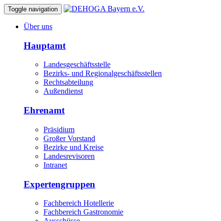
Toggle navigation
Über uns
Hauptamt
Landesgeschäftsstelle
Bezirks- und Regionalgeschäftsstellen
Rechtsabteilung
Außendienst
Ehrenamt
Präsidium
Großer Vorstand
Bezirke und Kreise
Landesrevisoren
Intranet
Expertengruppen
Fachbereich Hotellerie
Fachbereich Gastronomie
Ausschüsse