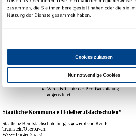
Unsere Partner führen diese Informationen möglicherweise m
auf die nachfolgende Berufsausbildung im Gastgewerbe
angerechnet werden. Die betriebliche Ausbildung sollte jedoch nicht
zusammen, die Sie ihnen bereitgestellt haben oder die sie i
weniger als 2 Jahre betragen. Die Entscheidung über die
Nutzung der Dienste gesammelt haben.
Verkürzung der Ausbildungszeit trifft die zuständige Industrie- und
Handelskammer.
Voraussetzung
mindestens Hauptschulabschluss
Ausbildung
Berufsvorbereitend
Cookies zulassen
Dauer: 1 Jahr
Nur notwendige Cookies
Wird als 1. Jahr der Berufsausbildung
angerechnet
Staatliche/Kommunale Hotelberufsfachschulen*
Staatliche Berufsfachschule für gastgewerbliche Berufe
Traunstein/Oberbayern
Wasserburger Str. 52