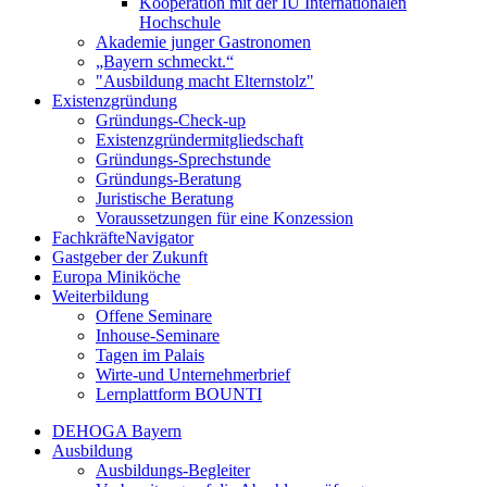
Kooperation mit der IU Internationalen
Hochschule
Akademie junger Gastronomen
„Bayern schmeckt.“
"Ausbildung macht Elternstolz"
Existenzgründung
Gründungs-Check-up
Existenzgründermitgliedschaft
Gründungs-Sprechstunde
Gründungs-Beratung
Juristische Beratung
Voraussetzungen für eine Konzession
FachkräfteNavigator
Gastgeber der Zukunft
Europa Miniköche
Weiterbildung
Offene Seminare
Inhouse-Seminare
Tagen im Palais
Wirte-und Unternehmerbrief
Lernplattform BOUNTI
DEHOGA Bayern
Ausbildung
Ausbildungs-Begleiter