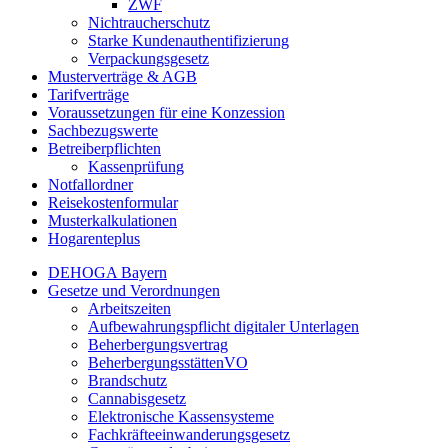
ZWF
Nichtraucherschutz
Starke Kundenauthentifizierung
Verpackungsgesetz
Musterverträge & AGB
Tarifverträge
Voraussetzungen für eine Konzession
Sachbezugswerte
Betreiberpflichten
Kassenprüfung
Notfallordner
Reisekostenformular
Musterkalkulationen
Hogarenteplus
DEHOGA Bayern
Gesetze und Verordnungen
Arbeitszeiten
Aufbewahrungspflicht digitaler Unterlagen
Beherbergungsvertrag
BeherbergungsstättenVO
Brandschutz
Cannabisgesetz
Elektronische Kassensysteme
Fachkräfteeinwanderungsgesetz