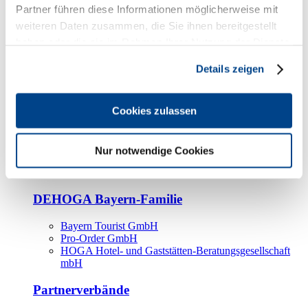
Kooperationspartner
Partner führen diese Informationen möglicherweise mit
weiteren Daten zusammen, die Sie ihnen bereitgestellt
Tourismusorganisationen
haben oder die sie im Rahmen Ihrer Nutzung der Dienste
Tourismusverbände
gesammelt haben.
Details zeigen
Bayern Tourismus Marketing GmbH
DEHOGA-Familie
Cookies zulassen
Landesverbände
Bundesverband
Fachverbände
Nur notwendige Cookies
IHA
BDT
DEHOGA Bayern-Familie
Bayern Tourist GmbH
Pro-Order GmbH
HOGA Hotel- und Gaststätten-Beratungsgesellschaft
mbH
Partnerverbände