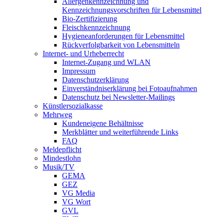
Allergenkennzeichnung und
Kennzeichnungsvorschriften für Lebensmittel
Bio-Zertifizierung
Fleischkennzeichnung
Hygieneanforderungen für Lebensmittel
Rückverfolgbarkeit von Lebensmitteln
Internet- und Urheberrecht
Internet-Zugang und WLAN
Impressum
Datenschutzerklärung
Einverständniserklärung bei Fotoaufnahmen
Datenschutz bei Newsletter-Mailings
Künstlersozialkasse
Mehrweg
Kundeneigene Behältnisse
Merkblätter und weiterführende Links
FAQ
Meldepflicht
Mindestlohn
Musik/TV
GEMA
GEZ
VG Media
VG Wort
GVL