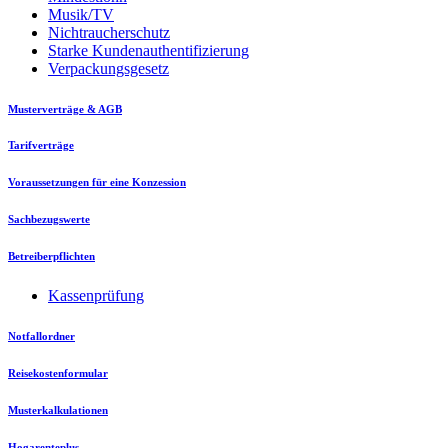
Musik/TV
Nichtraucherschutz
Starke Kundenauthentifizierung
Verpackungsgesetz
Musterverträge & AGB
Tarifverträge
Voraussetzungen für eine Konzession
Sachbezugswerte
Betreiberpflichten
Kassenprüfung
Notfallordner
Reisekostenformular
Musterkalkulationen
Hogarenteplus