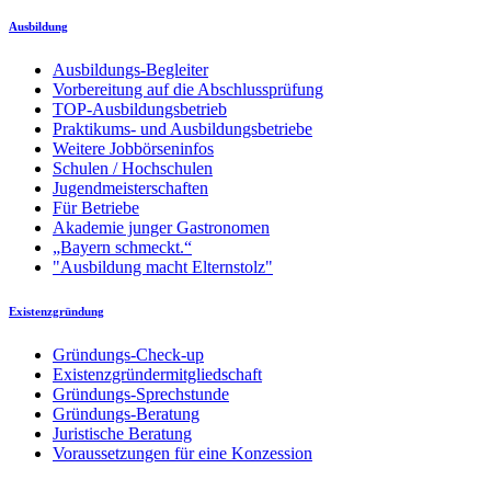
Ausbildung
Ausbildungs-Begleiter
Vorbereitung auf die Abschlussprüfung
TOP-Ausbildungsbetrieb
Praktikums- und Ausbildungsbetriebe
Weitere Jobbörseninfos
Schulen / Hochschulen
Jugendmeisterschaften
Für Betriebe
Akademie junger Gastronomen
„Bayern schmeckt.“
"Ausbildung macht Elternstolz"
Existenzgründung
Gründungs-Check-up
Existenzgründermitgliedschaft
Gründungs-Sprechstunde
Gründungs-Beratung
Juristische Beratung
Voraussetzungen für eine Konzession