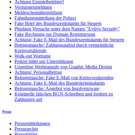
Achtung Einmietbetrüger!
Vermisstenmeldung
Meldescheinüberprüfung
Fahndungsmitteilung der Polizei
Fake Brief des Bundeszentralamts für Steuern
Phishing Versuche unter dem Namen "Eviivo Security"
Fake Rechnung zur Domain Registrierung
Achtung: Fake E-Mail des Bundeszentralamts für Steuern
Betrugsmasche: Zahlungsaufruf durch vermeintliche
Kreisvorsitzende
Walk-out Warnung
Polizei bittet um Unterstützung
Unseriöse Werbeanrufe von Graphic Media Design
Achtung: Personalbetrug
Betrugsmasche: Fake E-Mail von Kreisvorsitzenden
Achtung: Fake E-Mail des Bundeskriminalamts
Betrugsmasche: Angebot von Insolvenzware
Kriminelle fälschen BGN-Schreiben und fordern zu
Zahlungen auf
Presse
Pressemitteilungen
Pressearchiv
Pressebilder