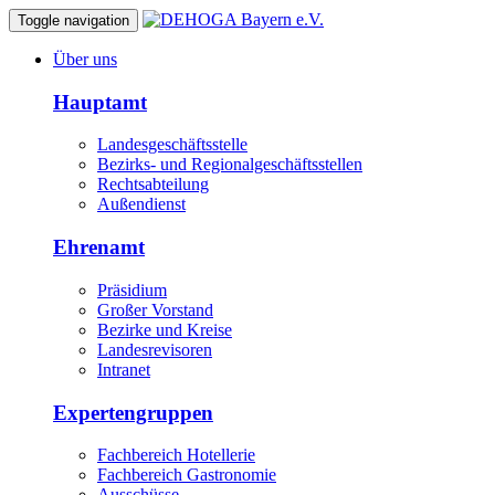
Toggle navigation
Über uns
Hauptamt
Landesgeschäftsstelle
Bezirks- und Regionalgeschäftsstellen
Rechtsabteilung
Außendienst
Ehrenamt
Präsidium
Großer Vorstand
Bezirke und Kreise
Landesrevisoren
Intranet
Expertengruppen
Fachbereich Hotellerie
Fachbereich Gastronomie
Ausschüsse