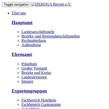
Toggle navigation
Über uns
Hauptamt
Landesgeschäftsstelle
Bezirks- und Regionalgeschäftsstellen
Rechtsabteilung
Außendienst
Ehrenamt
Präsidium
Großer Vorstand
Bezirke und Kreise
Landesrevisoren
Intranet
Expertengruppen
Fachbereich Hotellerie
Fachbereich Gastronomie
Ausschüsse