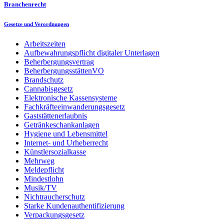
Branchenrecht
Gesetze und Verordnungen
Arbeitszeiten
Aufbewahrungspflicht digitaler Unterlagen
Beherbergungsvertrag
BeherbergungsstättenVO
Brandschutz
Cannabisgesetz
Elektronische Kassensysteme
Fachkräfteeinwanderungsgesetz
Gaststättenerlaubnis
Getränkeschankanlagen
Hygiene und Lebensmittel
Internet- und Urheberrecht
Künstlersozialkasse
Mehrweg
Meldepflicht
Mindestlohn
Musik/TV
Nichtraucherschutz
Starke Kundenauthentifizierung
Verpackungsgesetz