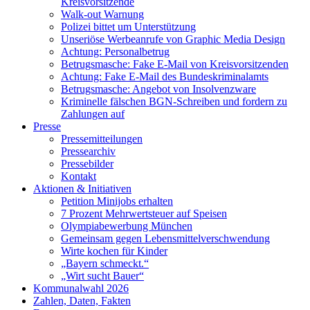
Kreisvorsitzende
Walk-out Warnung
Polizei bittet um Unterstützung
Unseriöse Werbeanrufe von Graphic Media Design
Achtung: Personalbetrug
Betrugsmasche: Fake E-Mail von Kreisvorsitzenden
Achtung: Fake E-Mail des Bundeskriminalamts
Betrugsmasche: Angebot von Insolvenzware
Kriminelle fälschen BGN-Schreiben und fordern zu
Zahlungen auf
Presse
Pressemitteilungen
Pressearchiv
Pressebilder
Kontakt
Aktionen & Initiativen
Petition Minijobs erhalten
7 Prozent Mehrwertsteuer auf Speisen
Olympiabewerbung München
Gemeinsam gegen Lebensmittelverschwendung
Wirte kochen für Kinder
„Bayern schmeckt.“
„Wirt sucht Bauer“
Kommunalwahl 2026
Zahlen, Daten, Fakten