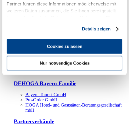
Kooperationspartner
Partner führen diese Informationen möglicherweise mit
weiteren Daten zusammen, die Sie ihnen bereitgestellt
Tourismusorganisationen
haben oder die sie im Rahmen Ihrer Nutzung der Dienste
Tourismusverbände
gesammelt haben.
Details zeigen
Bayern Tourismus Marketing GmbH
DEHOGA-Familie
Cookies zulassen
Landesverbände
Bundesverband
Fachverbände
Nur notwendige Cookies
IHA
BDT
DEHOGA Bayern-Familie
Bayern Tourist GmbH
Pro-Order GmbH
HOGA Hotel- und Gaststätten-Beratungsgesellschaft
mbH
Partnerverbände