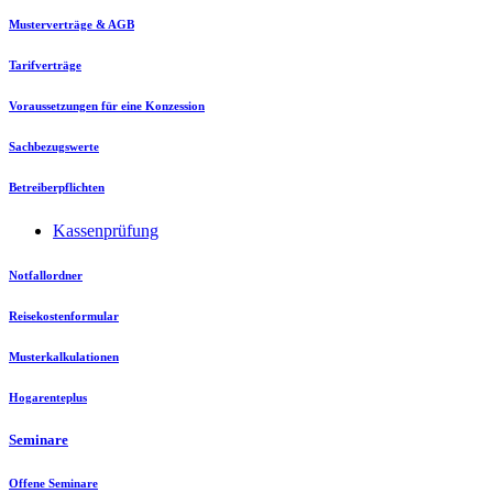
Musterverträge & AGB
Tarifverträge
Voraussetzungen für eine Konzession
Sachbezugswerte
Betreiberpflichten
Kassenprüfung
Notfallordner
Reisekostenformular
Musterkalkulationen
Hogarenteplus
Seminare
Offene Seminare