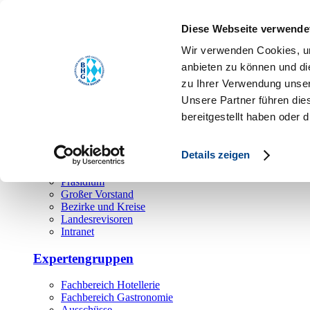
Toggle navigation
Diese Webseite verwende
Über uns
Wir verwenden Cookies, um
Hauptamt
anbieten zu können und di
zu Ihrer Verwendung unser
Landesgeschäftsstelle
Unsere Partner führen die
Bezirks- und Regionalgeschäftsstellen
Rechtsabteilung
bereitgestellt haben oder
Außendienst
Ehrenamt
Details zeigen
Präsidium
Großer Vorstand
Bezirke und Kreise
Landesrevisoren
Intranet
Expertengruppen
Fachbereich Hotellerie
Fachbereich Gastronomie
Ausschüsse