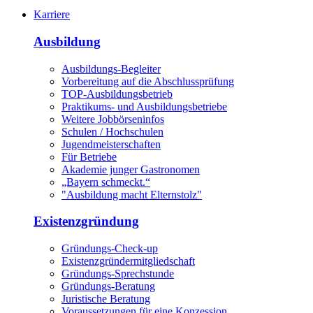
Karriere
Ausbildung
Ausbildungs-Begleiter
Vorbereitung auf die Abschlussprüfung
TOP-Ausbildungsbetrieb
Praktikums- und Ausbildungsbetriebe
Weitere Jobbörseninfos
Schulen / Hochschulen
Jugendmeisterschaften
Für Betriebe
Akademie junger Gastronomen
„Bayern schmeckt.“
"Ausbildung macht Elternstolz"
Existenzgründung
Gründungs-Check-up
Existenzgründermitgliedschaft
Gründungs-Sprechstunde
Gründungs-Beratung
Juristische Beratung
Voraussetzungen für eine Konzession