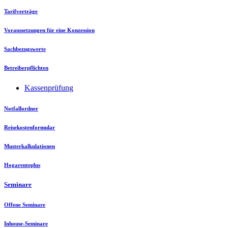
Tarifverträge
Voraussetzungen für eine Konzession
Sachbezugswerte
Betreiberpflichten
Kassenprüfung
Notfallordner
Reisekostenformular
Musterkalkulationen
Hogarenteplus
Seminare
Offene Seminare
Inhouse-Seminare