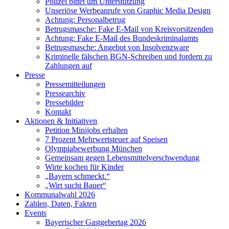
Polizei bittet um Unterstützung
Unseriöse Werbeanrufe von Graphic Media Design
Achtung: Personalbetrug
Betrugsmasche: Fake E-Mail von Kreisvorsitzenden
Achtung: Fake E-Mail des Bundeskriminalamts
Betrugsmasche: Angebot von Insolvenzware
Kriminelle fälschen BGN-Schreiben und fordern zu
Zahlungen auf
Presse
Pressemitteilungen
Pressearchiv
Pressebilder
Kontakt
Aktionen & Initiativen
Petition Minijobs erhalten
7 Prozent Mehrwertsteuer auf Speisen
Olympiabewerbung München
Gemeinsam gegen Lebensmittelverschwendung
Wirte kochen für Kinder
„Bayern schmeckt.“
„Wirt sucht Bauer“
Kommunalwahl 2026
Zahlen, Daten, Fakten
Events
Bayerischer Gastgebertag 2026