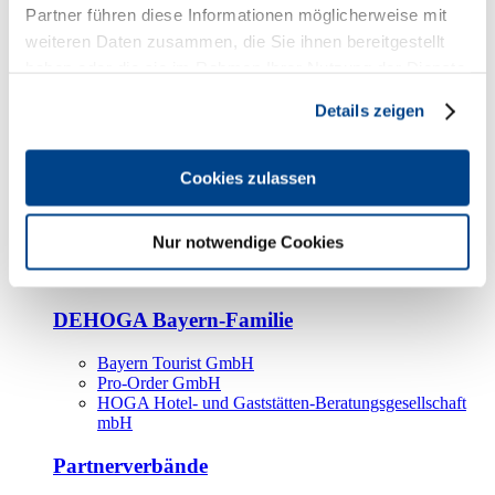
Kooperationspartner
Partner führen diese Informationen möglicherweise mit
weiteren Daten zusammen, die Sie ihnen bereitgestellt
Tourismusorganisationen
haben oder die sie im Rahmen Ihrer Nutzung der Dienste
Tourismusverbände
gesammelt haben.
Details zeigen
Bayern Tourismus Marketing GmbH
DEHOGA-Familie
Cookies zulassen
Landesverbände
Bundesverband
Fachverbände
Nur notwendige Cookies
IHA
BDT
DEHOGA Bayern-Familie
Bayern Tourist GmbH
Pro-Order GmbH
HOGA Hotel- und Gaststätten-Beratungsgesellschaft
mbH
Partnerverbände