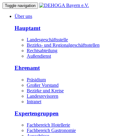
Toggle navigation
Über uns
Hauptamt
Landesgeschäftsstelle
Bezirks- und Regionalgeschäftsstellen
Rechtsabteilung
Außendienst
Ehrenamt
Präsidium
Großer Vorstand
Bezirke und Kreise
Landesrevisoren
Intranet
Expertengruppen
Fachbereich Hotellerie
Fachbereich Gastronomie
Ausschüsse