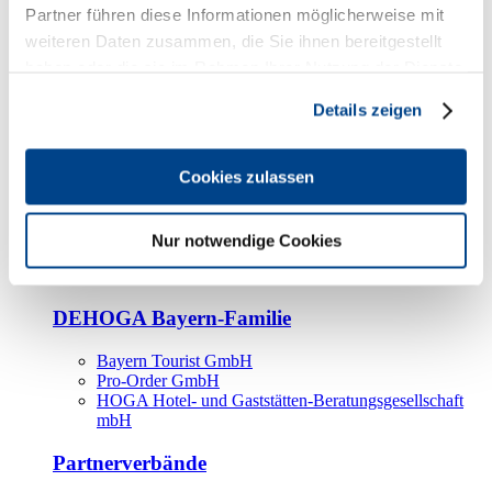
Kooperationspartner
Partner führen diese Informationen möglicherweise mit
weiteren Daten zusammen, die Sie ihnen bereitgestellt
Tourismusorganisationen
haben oder die sie im Rahmen Ihrer Nutzung der Dienste
Tourismusverbände
gesammelt haben.
Details zeigen
Bayern Tourismus Marketing GmbH
DEHOGA-Familie
Cookies zulassen
Landesverbände
Bundesverband
Fachverbände
Nur notwendige Cookies
IHA
BDT
DEHOGA Bayern-Familie
Bayern Tourist GmbH
Pro-Order GmbH
HOGA Hotel- und Gaststätten-Beratungsgesellschaft
mbH
Partnerverbände