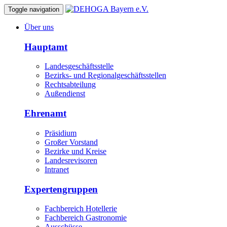
Toggle navigation
Über uns
Hauptamt
Landesgeschäftsstelle
Bezirks- und Regionalgeschäftsstellen
Rechtsabteilung
Außendienst
Ehrenamt
Präsidium
Großer Vorstand
Bezirke und Kreise
Landesrevisoren
Intranet
Expertengruppen
Fachbereich Hotellerie
Fachbereich Gastronomie
Ausschüsse