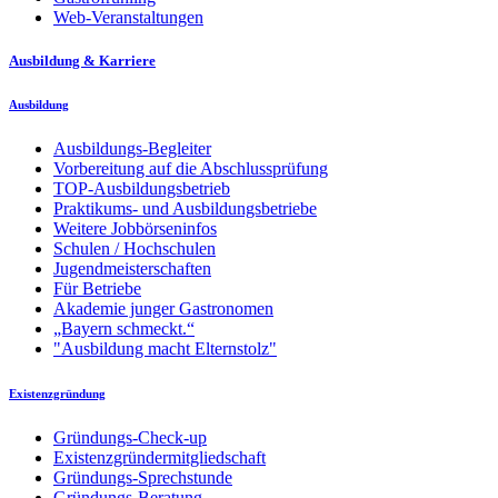
Web-Veranstaltungen
Ausbildung & Karriere
Ausbildung
Ausbildungs-Begleiter
Vorbereitung auf die Abschlussprüfung
TOP-Ausbildungsbetrieb
Praktikums- und Ausbildungsbetriebe
Weitere Jobbörseninfos
Schulen / Hochschulen
Jugendmeisterschaften
Für Betriebe
Akademie junger Gastronomen
„Bayern schmeckt.“
"Ausbildung macht Elternstolz"
Existenzgründung
Gründungs-Check-up
Existenzgründermitgliedschaft
Gründungs-Sprechstunde
Gründungs-Beratung