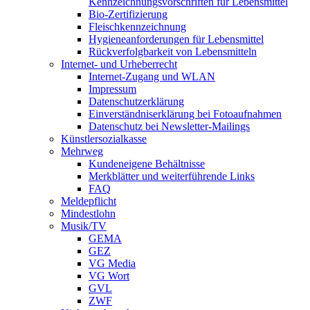
Kennzeichnungsvorschriften für Lebensmittel
Bio-Zertifizierung
Fleischkennzeichnung
Hygieneanforderungen für Lebensmittel
Rückverfolgbarkeit von Lebensmitteln
Internet- und Urheberrecht
Internet-Zugang und WLAN
Impressum
Datenschutzerklärung
Einverständniserklärung bei Fotoaufnahmen
Datenschutz bei Newsletter-Mailings
Künstlersozialkasse
Mehrweg
Kundeneigene Behältnisse
Merkblätter und weiterführende Links
FAQ
Meldepflicht
Mindestlohn
Musik/TV
GEMA
GEZ
VG Media
VG Wort
GVL
ZWF