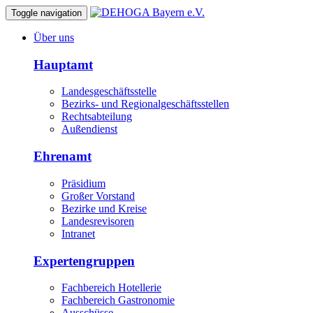
Toggle navigation
Über uns
Hauptamt
Landesgeschäftsstelle
Bezirks- und Regionalgeschäftsstellen
Rechtsabteilung
Außendienst
Ehrenamt
Präsidium
Großer Vorstand
Bezirke und Kreise
Landesrevisoren
Intranet
Expertengruppen
Fachbereich Hotellerie
Fachbereich Gastronomie
Ausschüsse