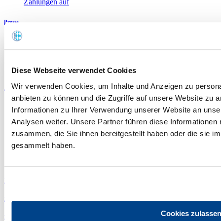
Zahlungen auf
Presse
Pressemitteilungen
Pressearchiv
Pressebilder
Kontakt
Diese Webseite verwendet Cookies
Wir verwenden Cookies, um Inhalte und Anzeigen zu personal
Aktionen & Initiativen
anbieten zu können und die Zugriffe auf unsere Website zu 
Petition Minijobs erhalten
Informationen zu Ihrer Verwendung unserer Website an unse
7 Prozent Mehrwertsteuer auf Speisen
Analysen weiter. Unsere Partner führen diese Informationen
Olympiabewerbung München
zusammen, die Sie ihnen bereitgestellt haben oder die sie 
Gemeinsam gegen Lebensmittelverschwendung
Wirte kochen für Kinder
gesammelt haben.
„Bayern schmeckt.“
„Wirt sucht Bauer“
Kommunalwahl 2026
Zahlen, Daten, Fakten
Cookies zulasse
Events