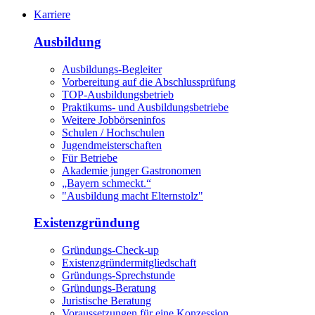
Karriere
Ausbildung
Ausbildungs-Begleiter
Vorbereitung auf die Abschlussprüfung
TOP-Ausbildungsbetrieb
Praktikums- und Ausbildungsbetriebe
Weitere Jobbörseninfos
Schulen / Hochschulen
Jugendmeisterschaften
Für Betriebe
Akademie junger Gastronomen
„Bayern schmeckt.“
"Ausbildung macht Elternstolz"
Existenzgründung
Gründungs-Check-up
Existenzgründermitgliedschaft
Gründungs-Sprechstunde
Gründungs-Beratung
Juristische Beratung
Voraussetzungen für eine Konzession