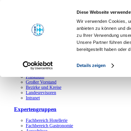
Toggle navigation
Diese Webseite verwende
Über uns
Wir verwenden Cookies, um
Hauptamt
anbieten zu können und di
zu Ihrer Verwendung unser
Landesgeschäftsstelle
Unsere Partner führen die
Bezirks- und Regionalgeschäftsstellen
Rechtsabteilung
bereitgestellt haben oder
Außendienst
Ehrenamt
Details zeigen
Präsidium
Großer Vorstand
Bezirke und Kreise
Landesrevisoren
Intranet
Expertengruppen
Fachbereich Hotellerie
Fachbereich Gastronomie
Ausschüsse