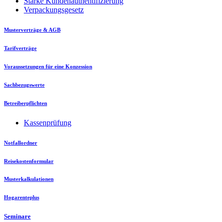
Starke Kundenauthentifizierung
Verpackungsgesetz
Musterverträge & AGB
Tarifverträge
Voraussetzungen für eine Konzession
Sachbezugswerte
Betreiberpflichten
Kassenprüfung
Notfallordner
Reisekostenformular
Musterkalkulationen
Hogarenteplus
Seminare