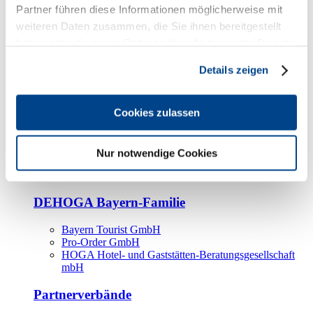
Kooperationspartner
Partner führen diese Informationen möglicherweise mit
weiteren Daten zusammen, die Sie ihnen bereitgestellt
Tourismusorganisationen
haben oder die sie im Rahmen Ihrer Nutzung der Dienste
Tourismusverbände
gesammelt haben.
Details zeigen
Bayern Tourismus Marketing GmbH
DEHOGA-Familie
Cookies zulassen
Landesverbände
Bundesverband
Fachverbände
Nur notwendige Cookies
IHA
BDT
DEHOGA Bayern-Familie
Bayern Tourist GmbH
Pro-Order GmbH
HOGA Hotel- und Gaststätten-Beratungsgesellschaft
mbH
Partnerverbände