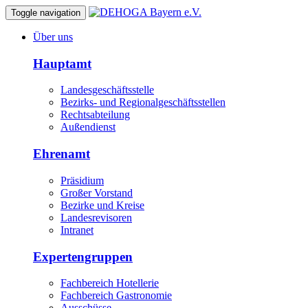
Toggle navigation
Über uns
Hauptamt
Landesgeschäftsstelle
Bezirks- und Regionalgeschäftsstellen
Rechtsabteilung
Außendienst
Ehrenamt
Präsidium
Großer Vorstand
Bezirke und Kreise
Landesrevisoren
Intranet
Expertengruppen
Fachbereich Hotellerie
Fachbereich Gastronomie
Ausschüsse