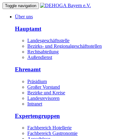
Toggle navigation
Über uns
Hauptamt
Landesgeschäftsstelle
Bezirks- und Regionalgeschäftsstellen
Rechtsabteilung
Außendienst
Ehrenamt
Präsidium
Großer Vorstand
Bezirke und Kreise
Landesrevisoren
Intranet
Expertengruppen
Fachbereich Hotellerie
Fachbereich Gastronomie
Ausschüsse