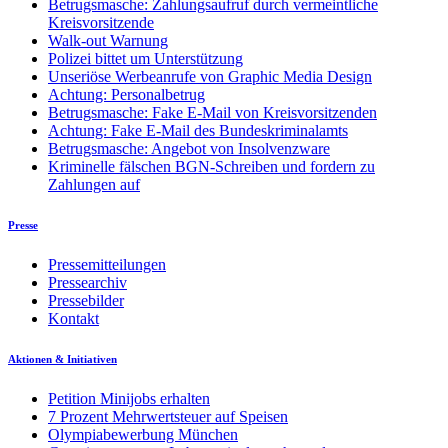
Betrugsmasche: Zahlungsaufruf durch vermeintliche
Kreisvorsitzende
Walk-out Warnung
Polizei bittet um Unterstützung
Unseriöse Werbeanrufe von Graphic Media Design
Achtung: Personalbetrug
Betrugsmasche: Fake E-Mail von Kreisvorsitzenden
Achtung: Fake E-Mail des Bundeskriminalamts
Betrugsmasche: Angebot von Insolvenzware
Kriminelle fälschen BGN-Schreiben und fordern zu
Zahlungen auf
Presse
Pressemitteilungen
Pressearchiv
Pressebilder
Kontakt
Aktionen & Initiativen
Petition Minijobs erhalten
7 Prozent Mehrwertsteuer auf Speisen
Olympiabewerbung München