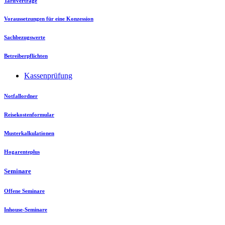
Tarifverträge
Voraussetzungen für eine Konzession
Sachbezugswerte
Betreiberpflichten
Kassenprüfung
Notfallordner
Reisekostenformular
Musterkalkulationen
Hogarenteplus
Seminare
Offene Seminare
Inhouse-Seminare