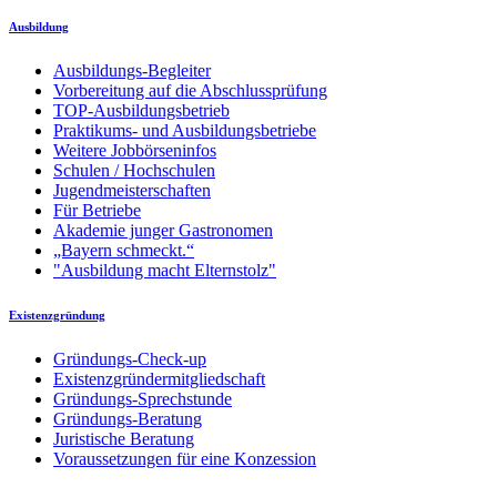
Ausbildung
Ausbildungs-Begleiter
Vorbereitung auf die Abschlussprüfung
TOP-Ausbildungsbetrieb
Praktikums- und Ausbildungsbetriebe
Weitere Jobbörseninfos
Schulen / Hochschulen
Jugendmeisterschaften
Für Betriebe
Akademie junger Gastronomen
„Bayern schmeckt.“
"Ausbildung macht Elternstolz"
Existenzgründung
Gründungs-Check-up
Existenzgründermitgliedschaft
Gründungs-Sprechstunde
Gründungs-Beratung
Juristische Beratung
Voraussetzungen für eine Konzession