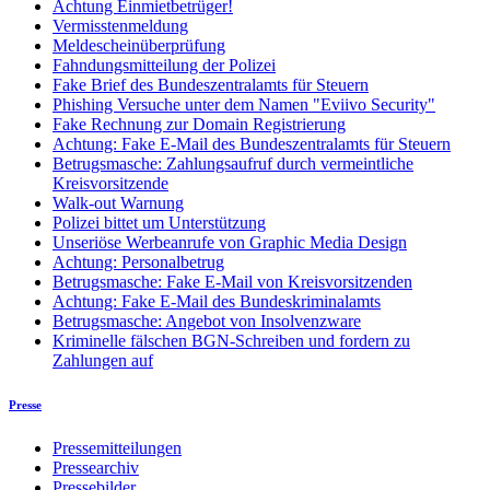
Achtung Einmietbetrüger!
Vermisstenmeldung
Meldescheinüberprüfung
Fahndungsmitteilung der Polizei
Fake Brief des Bundeszentralamts für Steuern
Phishing Versuche unter dem Namen "Eviivo Security"
Fake Rechnung zur Domain Registrierung
Achtung: Fake E-Mail des Bundeszentralamts für Steuern
Betrugsmasche: Zahlungsaufruf durch vermeintliche
Kreisvorsitzende
Walk-out Warnung
Polizei bittet um Unterstützung
Unseriöse Werbeanrufe von Graphic Media Design
Achtung: Personalbetrug
Betrugsmasche: Fake E-Mail von Kreisvorsitzenden
Achtung: Fake E-Mail des Bundeskriminalamts
Betrugsmasche: Angebot von Insolvenzware
Kriminelle fälschen BGN-Schreiben und fordern zu
Zahlungen auf
Presse
Pressemitteilungen
Pressearchiv
Pressebilder