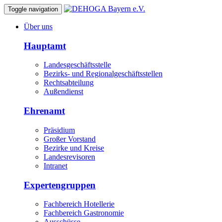
Toggle navigation
Über uns
Hauptamt
Landesgeschäftsstelle
Bezirks- und Regionalgeschäftsstellen
Rechtsabteilung
Außendienst
Ehrenamt
Präsidium
Großer Vorstand
Bezirke und Kreise
Landesrevisoren
Intranet
Expertengruppen
Fachbereich Hotellerie
Fachbereich Gastronomie
Ausschüsse