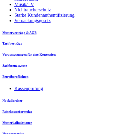
Musik/TV
Nichtraucherschutz
Starke Kundenauthentifizierung
Verpackungsgesetz
Musterverträge & AGB
Tarifverträge
Voraussetzungen für eine Konzession
Sachbezugswerte
Betreiberpflichten
Kassenprüfung
Notfallordner
Reisekostenformular
Musterkalkulationen
Hogarenteplus