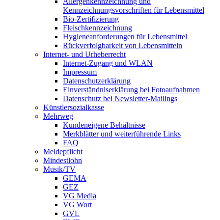
Allergenkennzeichnung und
Kennzeichnungsvorschriften für Lebensmittel
Bio-Zertifizierung
Fleischkennzeichnung
Hygieneanforderungen für Lebensmittel
Rückverfolgbarkeit von Lebensmitteln
Internet- und Urheberrecht
Internet-Zugang und WLAN
Impressum
Datenschutzerklärung
Einverständniserklärung bei Fotoaufnahmen
Datenschutz bei Newsletter-Mailings
Künstlersozialkasse
Mehrweg
Kundeneigene Behältnisse
Merkblätter und weiterführende Links
FAQ
Meldepflicht
Mindestlohn
Musik/TV
GEMA
GEZ
VG Media
VG Wort
GVL