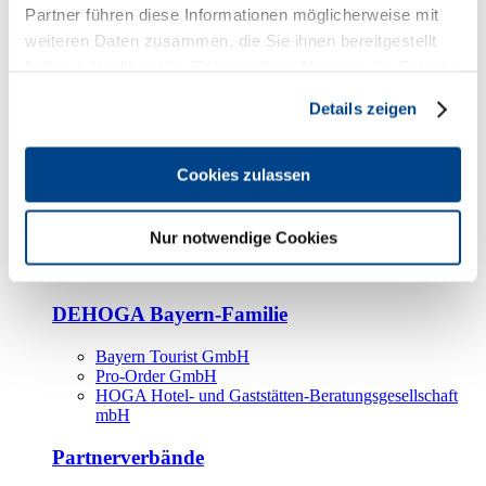
Kooperationspartner
Partner führen diese Informationen möglicherweise mit
weiteren Daten zusammen, die Sie ihnen bereitgestellt
Tourismusorganisationen
haben oder die sie im Rahmen Ihrer Nutzung der Dienste
Tourismusverbände
gesammelt haben.
Details zeigen
Bayern Tourismus Marketing GmbH
DEHOGA-Familie
Cookies zulassen
Landesverbände
Bundesverband
Fachverbände
Nur notwendige Cookies
IHA
BDT
DEHOGA Bayern-Familie
Bayern Tourist GmbH
Pro-Order GmbH
HOGA Hotel- und Gaststätten-Beratungsgesellschaft
mbH
Partnerverbände