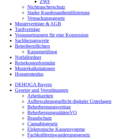
ZWF
Nichtraucherschutz
Starke Kundenauthentifizierung
Verpackungsgesetz
Musterverträge & AGB
Tarifverträge
Voraussetzungen für eine Konzession
Sachbezugswerte
Betreiberpflichten
Kassenprüfung
Notfallordner
Reisekostenformular
Musterkalkulationen
Hogarenteplus
DEHOGA Bayern
Gesetze und Verordnungen
Arbeitszeiten
Aufbewahrungspflicht digitaler Unterlagen
Beherbergungsvertrag
BeherbergungsstättenVO
Brandschutz
Cannabisgesetz
Elektronische Kassensysteme
Fachkräfteeinwanderungsgesetz