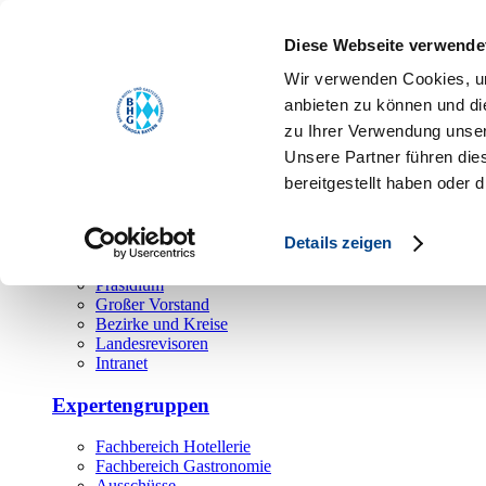
Toggle navigation
Diese Webseite verwende
Über uns
Wir verwenden Cookies, um
Hauptamt
anbieten zu können und di
zu Ihrer Verwendung unser
Landesgeschäftsstelle
Unsere Partner führen die
Bezirks- und Regionalgeschäftsstellen
Rechtsabteilung
bereitgestellt haben oder
Außendienst
Ehrenamt
Details zeigen
Präsidium
Großer Vorstand
Bezirke und Kreise
Landesrevisoren
Intranet
Expertengruppen
Fachbereich Hotellerie
Fachbereich Gastronomie
Ausschüsse