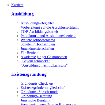
Karriere
Ausbildung
Ausbildungs-Begleiter
Vorbereitung auf die Abschlussprüfung
TOP-Ausbildungsbetrieb
Praktikums- und Ausbildungsbetriebe
Weitere Jobbörseninfos
Schulen / Hochschulen
Jugendmeisterschaften
Für Betriebe
Akademie junger Gastronomen
„Bayern schmeckt.“
"Ausbildung macht Elternstolz"
Existenzgründung
Gründungs-Check-up
Existenzgründermitgliedschaft
Gründungs-Sprechstunde
Gründungs-Beratung
Juristische Beratung
Voraussetzungen für eine Konzession