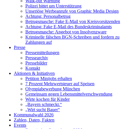
Walk-out Warnung
Polizei bittet um Unterstützung
Unseriöse Werbeanrufe von Graphic Media Design
Achtung: Personalbetrug
Betrugsmasche: Fake E-Mail von Kreisvorsitzenden
Achtung: Fake E-Mail des Bundeskriminalamts
Betrugsmasche: Angebot von Insolvenzware
Kriminelle fälschen BGN-Schreiben und fordern zu
Zahlungen auf
Presse
Pressemitteilungen
Pressearchiv
Pressebilder
Kontakt
Aktionen & Initiativen
Petition Minijobs erhalten
7 Prozent Mehrwertsteuer auf Speisen
Olympiabewerbung München
Gemeinsam gegen Lebensmittelverschwendung
Wirte kochen für Kinder
„Bayern schmeckt.“
„Wirt sucht Bauer“
Kommunalwahl 2026
Zahlen, Daten, Fakten
Events