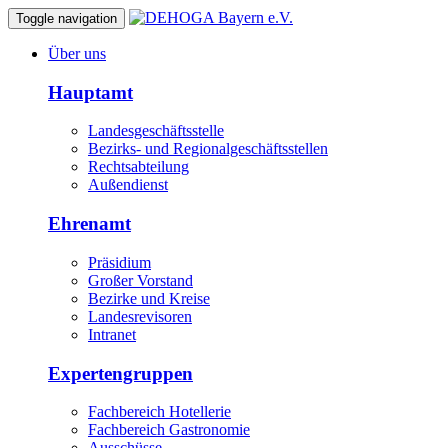
Toggle navigation
Über uns
Hauptamt
Landesgeschäftsstelle
Bezirks- und Regionalgeschäftsstellen
Rechtsabteilung
Außendienst
Ehrenamt
Präsidium
Großer Vorstand
Bezirke und Kreise
Landesrevisoren
Intranet
Expertengruppen
Fachbereich Hotellerie
Fachbereich Gastronomie
Ausschüsse