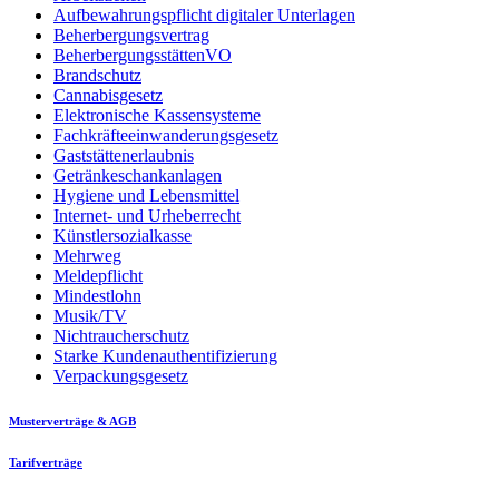
Aufbewahrungspflicht digitaler Unterlagen
Beherbergungsvertrag
BeherbergungsstättenVO
Brandschutz
Cannabisgesetz
Elektronische Kassensysteme
Fachkräfteeinwanderungsgesetz
Gaststättenerlaubnis
Getränkeschankanlagen
Hygiene und Lebensmittel
Internet- und Urheberrecht
Künstlersozialkasse
Mehrweg
Meldepflicht
Mindestlohn
Musik/TV
Nichtraucherschutz
Starke Kundenauthentifizierung
Verpackungsgesetz
Musterverträge & AGB
Tarifverträge