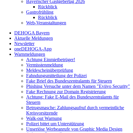
Bayerischer Gastgebertag 2026
Rückblick
Gastrofrühling
Rückblick
Web-Veranstaltungen
DEHOGA Bayern
Aktuelle Meldungen
Newsletter
oneDEHOGA-App
Warnmeldungen
Achtung Einmietbetrüger!
Vermisstenmeldung
Meldescheinüberprüfung
Fahndungsmitteilung der Polizei
Fake Brief des Bundeszentralamts für Steuern
Phishing Versuche unter dem Namen "Eviivo Security"
Fake Rechnung zur Domain Registrierung
Achtung: Fake E-Mail des Bundeszentralamts für
Steuern
Betrugsmasche: Zahlungsaufruf durch vermeintliche
Kreisvorsitzende
Walk-out Warnung
Polizei bittet um Unterstützung
Unseriöse Werbeanrufe von Graphic Media Design