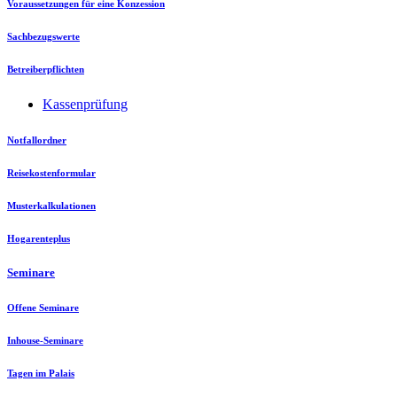
Voraussetzungen für eine Konzession
Sachbezugswerte
Betreiberpflichten
Kassenprüfung
Notfallordner
Reisekostenformular
Musterkalkulationen
Hogarenteplus
Seminare
Offene Seminare
Inhouse-Seminare
Tagen im Palais