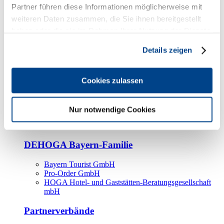
Kooperationspartner
Partner führen diese Informationen möglicherweise mit
weiteren Daten zusammen, die Sie ihnen bereitgestellt
Tourismusorganisationen
haben oder die sie im Rahmen Ihrer Nutzung der Dienste
Tourismusverbände
gesammelt haben.
Details zeigen
Bayern Tourismus Marketing GmbH
DEHOGA-Familie
Cookies zulassen
Landesverbände
Bundesverband
Fachverbände
Nur notwendige Cookies
IHA
BDT
DEHOGA Bayern-Familie
Bayern Tourist GmbH
Pro-Order GmbH
HOGA Hotel- und Gaststätten-Beratungsgesellschaft
mbH
Partnerverbände