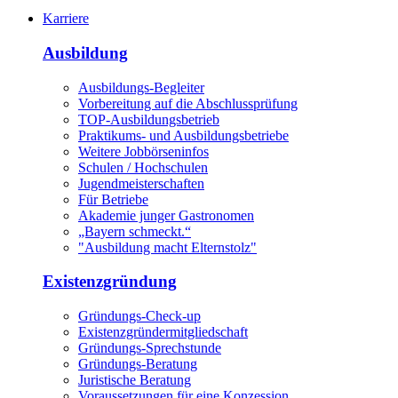
Karriere
Ausbildung
Ausbildungs-Begleiter
Vorbereitung auf die Abschlussprüfung
TOP-Ausbildungsbetrieb
Praktikums- und Ausbildungsbetriebe
Weitere Jobbörseninfos
Schulen / Hochschulen
Jugendmeisterschaften
Für Betriebe
Akademie junger Gastronomen
„Bayern schmeckt.“
"Ausbildung macht Elternstolz"
Existenzgründung
Gründungs-Check-up
Existenzgründermitgliedschaft
Gründungs-Sprechstunde
Gründungs-Beratung
Juristische Beratung
Voraussetzungen für eine Konzession