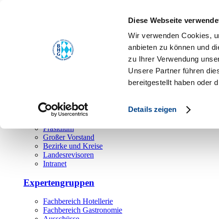
Toggle navigation
Diese Webseite verwende
Über uns
Wir verwenden Cookies, um
Hauptamt
anbieten zu können und di
zu Ihrer Verwendung unser
Landesgeschäftsstelle
Unsere Partner führen die
Bezirks- und Regionalgeschäftsstellen
Rechtsabteilung
bereitgestellt haben oder
Außendienst
Ehrenamt
Details zeigen
Präsidium
Großer Vorstand
Bezirke und Kreise
Landesrevisoren
Intranet
Expertengruppen
Fachbereich Hotellerie
Fachbereich Gastronomie
Ausschüsse