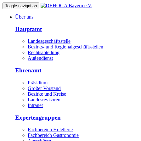
Toggle navigation
Über uns
Hauptamt
Landesgeschäftsstelle
Bezirks- und Regionalgeschäftsstellen
Rechtsabteilung
Außendienst
Ehrenamt
Präsidium
Großer Vorstand
Bezirke und Kreise
Landesrevisoren
Intranet
Expertengruppen
Fachbereich Hotellerie
Fachbereich Gastronomie
Ausschüsse