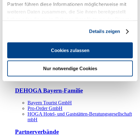
Kooperationspartner
Partner führen diese Informationen möglicherweise mit
weiteren Daten zusammen, die Sie ihnen bereitgestellt
Tourismusorganisationen
haben oder die sie im Rahmen Ihrer Nutzung der Dienste
Tourismusverbände
gesammelt haben.
Details zeigen
Bayern Tourismus Marketing GmbH
DEHOGA-Familie
Cookies zulassen
Landesverbände
Bundesverband
Fachverbände
Nur notwendige Cookies
IHA
BDT
DEHOGA Bayern-Familie
Bayern Tourist GmbH
Pro-Order GmbH
HOGA Hotel- und Gaststätten-Beratungsgesellschaft
mbH
Partnerverbände