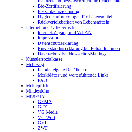
Kennzeichnungsvorschriften für Lebensmittel
Bio-Zertifizierung
Fleischkennzeichnung
Hygieneanforderungen für Lebensmittel
Rückverfolgbarkeit von Lebensmitteln
Internet- und Urheberrecht
Internet-Zugang und WLAN
Impressum
Datenschutzerklärung
Einverständniserklärung bei Fotoaufnahmen
Datenschutz bei Newsletter-Mailings
Künstlersozialkasse
Mehrweg
Kundeneigene Behältnisse
Merkblätter und weiterführende Links
FAQ
Meldepflicht
Mindestlohn
Musik/TV
GEMA
GEZ
VG Media
VG Wort
GVL
ZWF