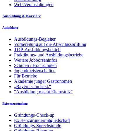
Web-Veranstaltungen
Ausbildung & Karriere
Ausbildung
Ausbildungs-Begleiter
Vorbereitung auf die Abschlussprüfung
TOP-Ausbildungsbetrieb
Praktikums- und Ausbildungsbetriebe
Weitere Jobbörseninfos
Schulen / Hochschulen
Jugendmeisterschaften
Für Betriebe
Akademie junger Gastronomen
„Bayern schmeckt.“
"Ausbildung macht Elternstolz"
Existenzgründung
Gründungs-Check-up
Existenzgründermitgliedschaft
Gründungs-Sprechstunde
Gründungs-Beratung