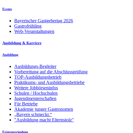
Events
Bayerischer Gastgebertag 2026
Gastrofrühling
Web-Veranstaltungen
Ausbildung & Karriere
Ausbildung
Ausbildungs-Begleiter
Vorbereitung auf die Abschlussprüfung
TOP-Ausbildungsbetrieb
Praktikums- und Ausbildungsbetriebe
Weitere Jobbörseninfos
Schulen / Hochschulen
Jugendmeisterschaften
Für Betriebe
Akademie junger Gastronomen
„Bayern schmeckt.“
"Ausbildung macht Elternstolz"
Existenzgründung