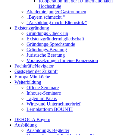
Kooperation mit der IU Internationalen
Hochschule
Akademie junger Gastronomen
„Bayern schmeckt.“
"Ausbildung macht Elternstolz"
Existenzgründung
Gründungs-Check-up
Existenzgründermitgliedschaft
Gründungs-Sprechstunde
Gründungs-Beratung
Juristische Beratung
Voraussetzungen für eine Konzession
FachkräfteNavigator
Gastgeber der Zukunft
Europa Miniköche
Weiterbildung
Offene Seminare
Inhouse-Seminare
Tagen im Palais
Wirte-und Unternehmerbrief
Lernplattform BOUNTI
DEHOGA Bayern
Ausbildung
Ausbildungs-Begleiter