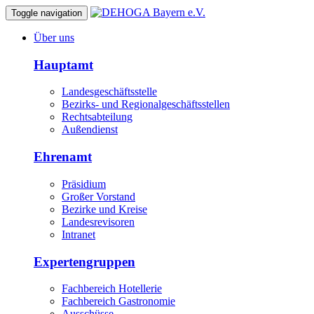
Toggle navigation
Über uns
Hauptamt
Landesgeschäftsstelle
Bezirks- und Regionalgeschäftsstellen
Rechtsabteilung
Außendienst
Ehrenamt
Präsidium
Großer Vorstand
Bezirke und Kreise
Landesrevisoren
Intranet
Expertengruppen
Fachbereich Hotellerie
Fachbereich Gastronomie
Ausschüsse