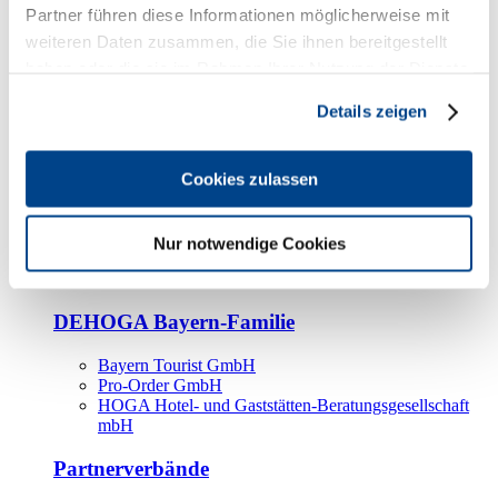
Kooperationspartner
Partner führen diese Informationen möglicherweise mit
weiteren Daten zusammen, die Sie ihnen bereitgestellt
Tourismusorganisationen
haben oder die sie im Rahmen Ihrer Nutzung der Dienste
Tourismusverbände
gesammelt haben.
Details zeigen
Bayern Tourismus Marketing GmbH
DEHOGA-Familie
Cookies zulassen
Landesverbände
Bundesverband
Fachverbände
Nur notwendige Cookies
IHA
BDT
DEHOGA Bayern-Familie
Bayern Tourist GmbH
Pro-Order GmbH
HOGA Hotel- und Gaststätten-Beratungsgesellschaft
mbH
Partnerverbände