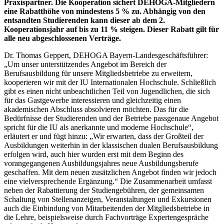
Praxispartner. Die Kooperation sichert DEHOGA-Mitgliedern
eine Rabatthöhe von mindestens 5 % zu. Abhängig von den
entsandten Studierenden kann dieser ab dem 2.
Kooperationsjahr auf bis zu 11 % steigen. Dieser Rabatt gilt für
alle neu abgeschlossenen Verträge.
Dr. Thomas Geppert, DEHOGA Bayern-Landesgeschäftsführer:
„Um unser unterstützendes Angebot im Bereich der
Berufsausbildung für unsere Mitgliedsbetriebe zu erweitern,
kooperieren wir mit der IU Internationalen Hochschule. Schließlich
gibt es einen nicht unbeachtlichen Teil von Jugendlichen, die sich
für das Gastgewerbe interessieren und gleichzeitig einen
akademischen Abschluss absolvieren möchten. Das für die
Bedürfnisse der Studierenden und der Betriebe passgenaue Angebot
spricht für die IU als anerkannte und moderne Hochschule“,
erläutert er und fügt hinzu: „Wir erwarten, dass der Großteil der
Ausbildungen weiterhin in der klassischen dualen Berufsausbildung
erfolgen wird, auch hier wurden erst mit dem Beginn des
vorangegangenen Ausbildungsjahres neue Ausbildungsberufe
geschaffen. Mit dem neuen zusätzlichen Angebot finden wir jedoch
eine vielversprechende Ergänzung.“ Die Zusammenarbeit umfasst
neben der Rabattierung der Studiengebühren, der gemeinsamen
Schaltung von Stellenanzeigen, Veranstaltungen und Exkursionen
auch die Einbindung von Mitarbeitenden der Mitgliedsbetriebe in
die Lehre, beispielsweise durch Fachvorträge Expertengespräche