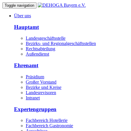
Toggle navigation
Über uns
Hauptamt
Landesgeschäftsstelle
Bezirks- und Regionalgeschäftsstellen
Rechtsabteilung
Außendienst
Ehrenamt
Präsidium
Großer Vorstand
Bezirke und Kreise
Landesrevisoren
Intranet
Expertengruppen
Fachbereich Hotellerie
Fachbereich Gastronomie
Ausschüsse