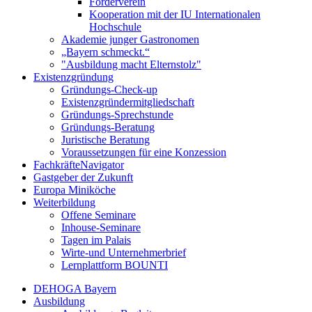
Förderverein
Kooperation mit der IU Internationalen
Hochschule
Akademie junger Gastronomen
„Bayern schmeckt.“
"Ausbildung macht Elternstolz"
Existenzgründung
Gründungs-Check-up
Existenzgründermitgliedschaft
Gründungs-Sprechstunde
Gründungs-Beratung
Juristische Beratung
Voraussetzungen für eine Konzession
FachkräfteNavigator
Gastgeber der Zukunft
Europa Miniköche
Weiterbildung
Offene Seminare
Inhouse-Seminare
Tagen im Palais
Wirte-und Unternehmerbrief
Lernplattform BOUNTI
DEHOGA Bayern
Ausbildung