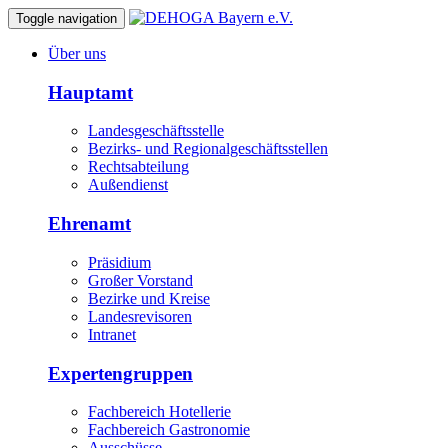
Toggle navigation
Über uns
Hauptamt
Landesgeschäftsstelle
Bezirks- und Regionalgeschäftsstellen
Rechtsabteilung
Außendienst
Ehrenamt
Präsidium
Großer Vorstand
Bezirke und Kreise
Landesrevisoren
Intranet
Expertengruppen
Fachbereich Hotellerie
Fachbereich Gastronomie
Ausschüsse