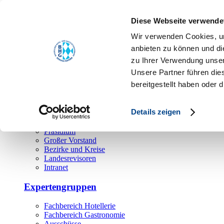
Toggle navigation
Diese Webseite verwende
Über uns
Wir verwenden Cookies, um
Hauptamt
anbieten zu können und di
zu Ihrer Verwendung unser
Landesgeschäftsstelle
Unsere Partner führen die
Bezirks- und Regionalgeschäftsstellen
Rechtsabteilung
bereitgestellt haben oder
Außendienst
Ehrenamt
Details zeigen
Präsidium
Großer Vorstand
Bezirke und Kreise
Landesrevisoren
Intranet
Expertengruppen
Fachbereich Hotellerie
Fachbereich Gastronomie
Ausschüsse