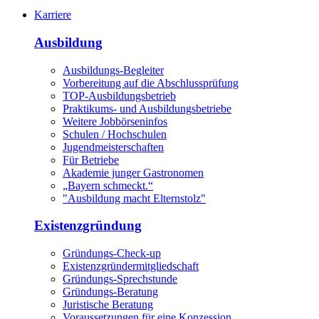
Karriere
Ausbildung
Ausbildungs-Begleiter
Vorbereitung auf die Abschlussprüfung
TOP-Ausbildungsbetrieb
Praktikums- und Ausbildungsbetriebe
Weitere Jobbörseninfos
Schulen / Hochschulen
Jugendmeisterschaften
Für Betriebe
Akademie junger Gastronomen
„Bayern schmeckt.“
"Ausbildung macht Elternstolz"
Existenzgründung
Gründungs-Check-up
Existenzgründermitgliedschaft
Gründungs-Sprechstunde
Gründungs-Beratung
Juristische Beratung
Voraussetzungen für eine Konzession