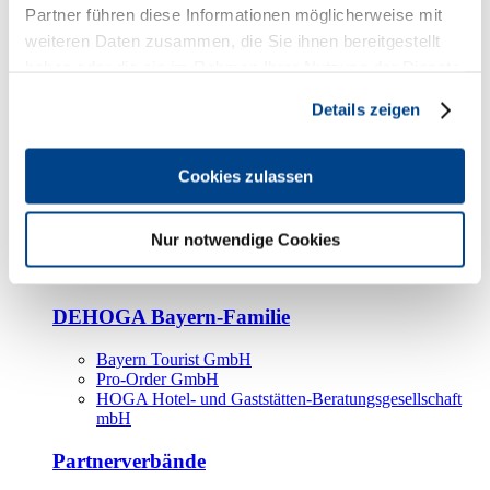
Kooperationspartner
Partner führen diese Informationen möglicherweise mit
weiteren Daten zusammen, die Sie ihnen bereitgestellt
Tourismusorganisationen
haben oder die sie im Rahmen Ihrer Nutzung der Dienste
Tourismusverbände
gesammelt haben.
Details zeigen
Bayern Tourismus Marketing GmbH
DEHOGA-Familie
Cookies zulassen
Landesverbände
Bundesverband
Fachverbände
Nur notwendige Cookies
IHA
BDT
DEHOGA Bayern-Familie
Bayern Tourist GmbH
Pro-Order GmbH
HOGA Hotel- und Gaststätten-Beratungsgesellschaft
mbH
Partnerverbände