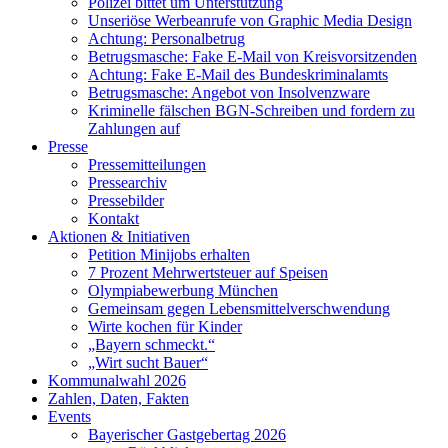
Polizei bittet um Unterstützung
Unseriöse Werbeanrufe von Graphic Media Design
Achtung: Personalbetrug
Betrugsmasche: Fake E-Mail von Kreisvorsitzenden
Achtung: Fake E-Mail des Bundeskriminalamts
Betrugsmasche: Angebot von Insolvenzware
Kriminelle fälschen BGN-Schreiben und fordern zu
Zahlungen auf
Presse
Pressemitteilungen
Pressearchiv
Pressebilder
Kontakt
Aktionen & Initiativen
Petition Minijobs erhalten
7 Prozent Mehrwertsteuer auf Speisen
Olympiabewerbung München
Gemeinsam gegen Lebensmittelverschwendung
Wirte kochen für Kinder
„Bayern schmeckt.“
„Wirt sucht Bauer“
Kommunalwahl 2026
Zahlen, Daten, Fakten
Events
Bayerischer Gastgebertag 2026