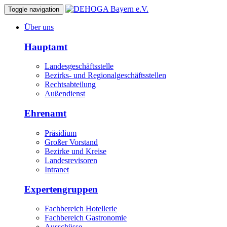
Toggle navigation
Über uns
Hauptamt
Landesgeschäftsstelle
Bezirks- und Regionalgeschäftsstellen
Rechtsabteilung
Außendienst
Ehrenamt
Präsidium
Großer Vorstand
Bezirke und Kreise
Landesrevisoren
Intranet
Expertengruppen
Fachbereich Hotellerie
Fachbereich Gastronomie
Ausschüsse