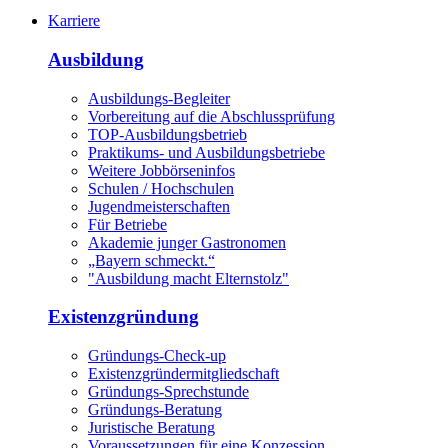
Karriere
Ausbildung
Ausbildungs-Begleiter
Vorbereitung auf die Abschlussprüfung
TOP-Ausbildungsbetrieb
Praktikums- und Ausbildungsbetriebe
Weitere Jobbörseninfos
Schulen / Hochschulen
Jugendmeisterschaften
Für Betriebe
Akademie junger Gastronomen
„Bayern schmeckt.“
"Ausbildung macht Elternstolz"
Existenzgründung
Gründungs-Check-up
Existenzgründermitgliedschaft
Gründungs-Sprechstunde
Gründungs-Beratung
Juristische Beratung
Voraussetzungen für eine Konzession