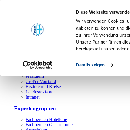
Toggle navigation
Diese Webseite verwende
Über uns
Wir verwenden Cookies, um
Hauptamt
anbieten zu können und di
zu Ihrer Verwendung unser
Landesgeschäftsstelle
Unsere Partner führen die
Bezirks- und Regionalgeschäftsstellen
Rechtsabteilung
bereitgestellt haben oder
Außendienst
Ehrenamt
Details zeigen
Präsidium
Großer Vorstand
Bezirke und Kreise
Landesrevisoren
Intranet
Expertengruppen
Fachbereich Hotellerie
Fachbereich Gastronomie
Ausschüsse