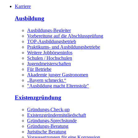
Karriere
Ausbildung
Ausbildungs-Begleiter
Vorbereitung auf die Abschlussprüfung
TOP-Ausbildungsbetrieb
Praktikums- und Ausbildungsbetriebe
Weitere Jobbörseninfos
Schulen / Hochschulen
Jugendmeisterschaften
Für Betriebe
Akademie junger Gastronomen
„Bayern schmeckt.“
"Ausbildung macht Elternstolz"
Existenzgründung
Gründungs-Check-up
Existenzgründermitgliedschaft
Gründungs-Sprechstunde
Gründungs-Beratung
Juristische Beratung
Voraussetzungen für eine Konzession