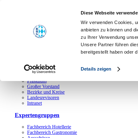
Toggle navigation
Diese Webseite verwende
Über uns
Wir verwenden Cookies, um
Hauptamt
anbieten zu können und di
zu Ihrer Verwendung unser
Landesgeschäftsstelle
Unsere Partner führen die
Bezirks- und Regionalgeschäftsstellen
Rechtsabteilung
bereitgestellt haben oder
Außendienst
Ehrenamt
Details zeigen
Präsidium
Großer Vorstand
Bezirke und Kreise
Landesrevisoren
Intranet
Expertengruppen
Fachbereich Hotellerie
Fachbereich Gastronomie
Ausschüsse