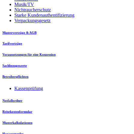
Musik/TV
Nichtraucherschutz
Starke Kundenauthentifizierung
Verpackungsgesetz
Musterverträge & AGB
Tarifverträge
Voraussetzungen für eine Konzession
Sachbezugswerte
Betreiberpflichten
Kassenprüfung
Notfallordner
Reisekostenformular
Musterkalkulationen
Hogarenteplus