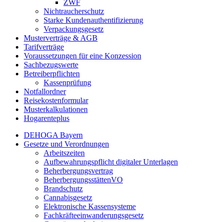
ZWF
Nichtraucherschutz
Starke Kundenauthentifizierung
Verpackungsgesetz
Musterverträge & AGB
Tarifverträge
Voraussetzungen für eine Konzession
Sachbezugswerte
Betreiberpflichten
Kassenprüfung
Notfallordner
Reisekostenformular
Musterkalkulationen
Hogarenteplus
DEHOGA Bayern
Gesetze und Verordnungen
Arbeitszeiten
Aufbewahrungspflicht digitaler Unterlagen
Beherbergungsvertrag
BeherbergungsstättenVO
Brandschutz
Cannabisgesetz
Elektronische Kassensysteme
Fachkräfteeinwanderungsgesetz