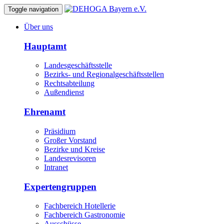
Toggle navigation
Über uns
Hauptamt
Landesgeschäftsstelle
Bezirks- und Regionalgeschäftsstellen
Rechtsabteilung
Außendienst
Ehrenamt
Präsidium
Großer Vorstand
Bezirke und Kreise
Landesrevisoren
Intranet
Expertengruppen
Fachbereich Hotellerie
Fachbereich Gastronomie
Ausschüsse