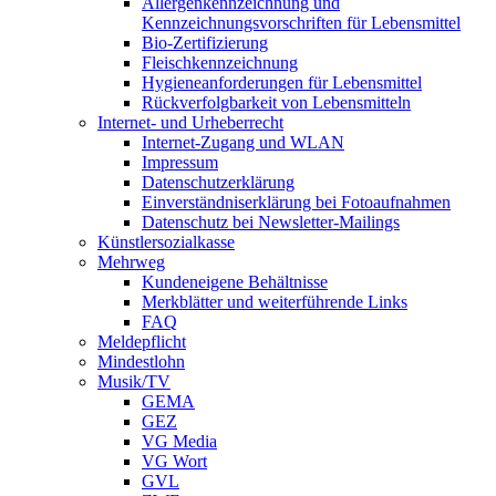
Allergenkennzeichnung und
Kennzeichnungsvorschriften für Lebensmittel
Bio-Zertifizierung
Fleischkennzeichnung
Hygieneanforderungen für Lebensmittel
Rückverfolgbarkeit von Lebensmitteln
Internet- und Urheberrecht
Internet-Zugang und WLAN
Impressum
Datenschutzerklärung
Einverständniserklärung bei Fotoaufnahmen
Datenschutz bei Newsletter-Mailings
Künstlersozialkasse
Mehrweg
Kundeneigene Behältnisse
Merkblätter und weiterführende Links
FAQ
Meldepflicht
Mindestlohn
Musik/TV
GEMA
GEZ
VG Media
VG Wort
GVL