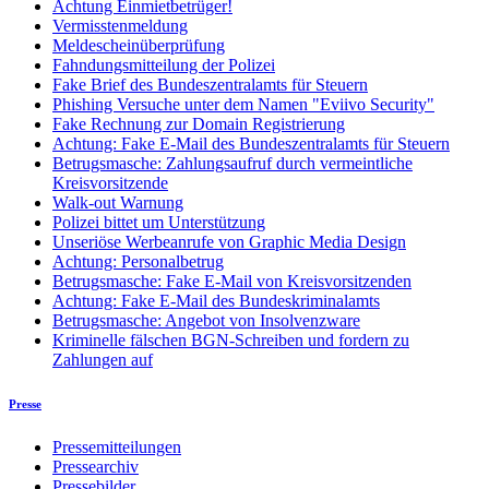
Achtung Einmietbetrüger!
Vermisstenmeldung
Meldescheinüberprüfung
Fahndungsmitteilung der Polizei
Fake Brief des Bundeszentralamts für Steuern
Phishing Versuche unter dem Namen "Eviivo Security"
Fake Rechnung zur Domain Registrierung
Achtung: Fake E-Mail des Bundeszentralamts für Steuern
Betrugsmasche: Zahlungsaufruf durch vermeintliche
Kreisvorsitzende
Walk-out Warnung
Polizei bittet um Unterstützung
Unseriöse Werbeanrufe von Graphic Media Design
Achtung: Personalbetrug
Betrugsmasche: Fake E-Mail von Kreisvorsitzenden
Achtung: Fake E-Mail des Bundeskriminalamts
Betrugsmasche: Angebot von Insolvenzware
Kriminelle fälschen BGN-Schreiben und fordern zu
Zahlungen auf
Presse
Pressemitteilungen
Pressearchiv
Pressebilder