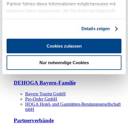
Kooperationspartner
Partner führen diese Informationen möglicherweise mit
weiteren Daten zusammen, die Sie ihnen bereitgestellt
Tourismusorganisationen
haben oder die sie im Rahmen Ihrer Nutzung der Dienste
Tourismusverbände
gesammelt haben.
Details zeigen
Bayern Tourismus Marketing GmbH
DEHOGA-Familie
Cookies zulassen
Landesverbände
Bundesverband
Fachverbände
Nur notwendige Cookies
IHA
BDT
DEHOGA Bayern-Familie
Bayern Tourist GmbH
Pro-Order GmbH
HOGA Hotel- und Gaststätten-Beratungsgesellschaft
mbH
Partnerverbände