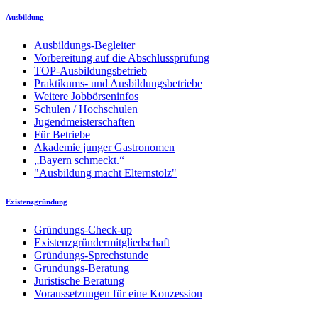
Ausbildung
Ausbildungs-Begleiter
Vorbereitung auf die Abschlussprüfung
TOP-Ausbildungsbetrieb
Praktikums- und Ausbildungsbetriebe
Weitere Jobbörseninfos
Schulen / Hochschulen
Jugendmeisterschaften
Für Betriebe
Akademie junger Gastronomen
„Bayern schmeckt.“
"Ausbildung macht Elternstolz"
Existenzgründung
Gründungs-Check-up
Existenzgründermitgliedschaft
Gründungs-Sprechstunde
Gründungs-Beratung
Juristische Beratung
Voraussetzungen für eine Konzession