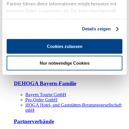
Kooperationspartner
Partner führen diese Informationen möglicherweise mit
weiteren Daten zusammen, die Sie ihnen bereitgestellt
Tourismusorganisationen
haben oder die sie im Rahmen Ihrer Nutzung der Dienste
Tourismusverbände
gesammelt haben.
Details zeigen
Bayern Tourismus Marketing GmbH
DEHOGA-Familie
Cookies zulassen
Landesverbände
Bundesverband
Fachverbände
Nur notwendige Cookies
IHA
BDT
DEHOGA Bayern-Familie
Bayern Tourist GmbH
Pro-Order GmbH
HOGA Hotel- und Gaststätten-Beratungsgesellschaft
mbH
Partnerverbände