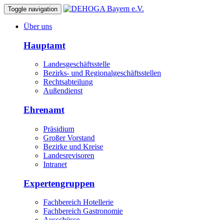
Toggle navigation
Über uns
Hauptamt
Landesgeschäftsstelle
Bezirks- und Regionalgeschäftsstellen
Rechtsabteilung
Außendienst
Ehrenamt
Präsidium
Großer Vorstand
Bezirke und Kreise
Landesrevisoren
Intranet
Expertengruppen
Fachbereich Hotellerie
Fachbereich Gastronomie
Ausschüsse