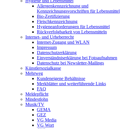
Hygiene und Lebensmittel
Allergenkennzeichnung und
Kennzeichnungsvorschriften für Lebensmittel
Bio-Zertifizierung
Fleischkennzeichnung
Hygieneanforderungen für Lebensmittel
Rückverfolgbarkeit von Lebensmitteln
Internet- und Urheberrecht
Internet-Zugang und WLAN
Impressum
Datenschutzerklärung
Einverständniserklärung bei Fotoaufnahmen
Datenschutz bei Newsletter-Mailings
Künstlersozialkasse
Mehrweg
Kundeneigene Behältnisse
Merkblätter und weiterführende Links
FAQ
Meldepflicht
Mindestlohn
Musik/TV
GEMA
GEZ
VG Media
VG Wort