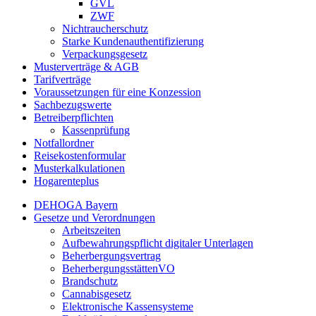
GVL
ZWF
Nichtraucherschutz
Starke Kundenauthentifizierung
Verpackungsgesetz
Musterverträge & AGB
Tarifverträge
Voraussetzungen für eine Konzession
Sachbezugswerte
Betreiberpflichten
Kassenprüfung
Notfallordner
Reisekostenformular
Musterkalkulationen
Hogarenteplus
DEHOGA Bayern
Gesetze und Verordnungen
Arbeitszeiten
Aufbewahrungspflicht digitaler Unterlagen
Beherbergungsvertrag
BeherbergungsstättenVO
Brandschutz
Cannabisgesetz
Elektronische Kassensysteme