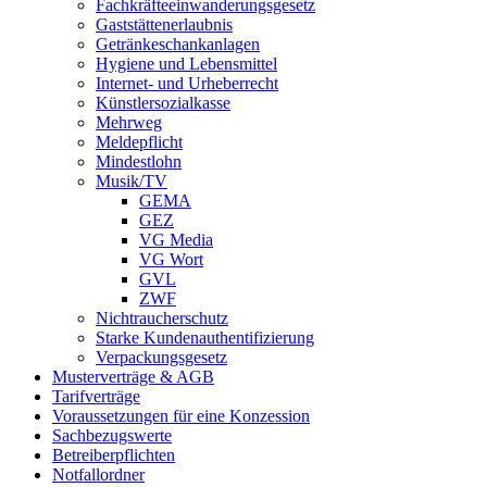
Fachkräfteeinwanderungsgesetz
Gaststättenerlaubnis
Getränkeschankanlagen
Hygiene und Lebensmittel
Internet- und Urheberrecht
Künstlersozialkasse
Mehrweg
Meldepflicht
Mindestlohn
Musik/TV
GEMA
GEZ
VG Media
VG Wort
GVL
ZWF
Nichtraucherschutz
Starke Kundenauthentifizierung
Verpackungsgesetz
Musterverträge & AGB
Tarifverträge
Voraussetzungen für eine Konzession
Sachbezugswerte
Betreiberpflichten
Notfallordner