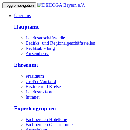
Toggle navigation
Über uns
Hauptamt
Landesgeschäftsstelle
Bezirks- und Regionalgeschäftsstellen
Rechtsabteilung
Außendienst
Ehrenamt
Präsidium
Großer Vorstand
Bezirke und Kreise
Landesrevisoren
Intranet
Expertengruppen
Fachbereich Hotellerie
Fachbereich Gastronomie
Ausschüsse