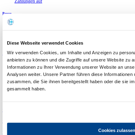
Zahlungen auf
Presse
Pressemitteilungen
Pressearchiv
Pressebilder
Kontakt
Diese Webseite verwendet Cookies
Wir verwenden Cookies, um Inhalte und Anzeigen zu personal
Aktionen & Initiativen
anbieten zu können und die Zugriffe auf unsere Website zu 
Petition Minijobs erhalten
Informationen zu Ihrer Verwendung unserer Website an unse
7 Prozent Mehrwertsteuer auf Speisen
Analysen weiter. Unsere Partner führen diese Informationen
Olympiabewerbung München
zusammen, die Sie ihnen bereitgestellt haben oder die sie 
Gemeinsam gegen Lebensmittelverschwendung
Wirte kochen für Kinder
gesammelt haben.
„Bayern schmeckt.“
„Wirt sucht Bauer“
Kommunalwahl 2026
Zahlen, Daten, Fakten
Cookies zulasse
Events