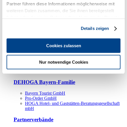
Kooperationspartner
Partner führen diese Informationen möglicherweise mit
weiteren Daten zusammen, die Sie ihnen bereitgestellt
Tourismusorganisationen
haben oder die sie im Rahmen Ihrer Nutzung der Dienste
Tourismusverbände
gesammelt haben.
Details zeigen
Bayern Tourismus Marketing GmbH
DEHOGA-Familie
Cookies zulassen
Landesverbände
Bundesverband
Fachverbände
Nur notwendige Cookies
IHA
BDT
DEHOGA Bayern-Familie
Bayern Tourist GmbH
Pro-Order GmbH
HOGA Hotel- und Gaststätten-Beratungsgesellschaft
mbH
Partnerverbände