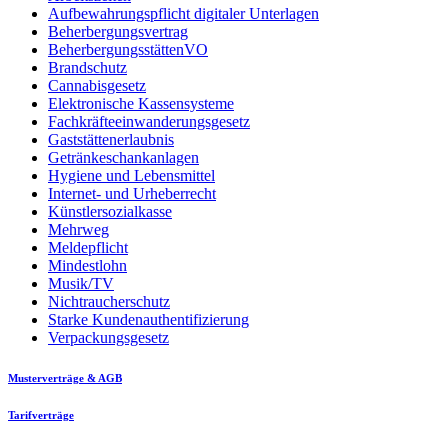
Aufbewahrungspflicht digitaler Unterlagen
Beherbergungsvertrag
BeherbergungsstättenVO
Brandschutz
Cannabisgesetz
Elektronische Kassensysteme
Fachkräfteeinwanderungsgesetz
Gaststättenerlaubnis
Getränkeschankanlagen
Hygiene und Lebensmittel
Internet- und Urheberrecht
Künstlersozialkasse
Mehrweg
Meldepflicht
Mindestlohn
Musik/TV
Nichtraucherschutz
Starke Kundenauthentifizierung
Verpackungsgesetz
Musterverträge & AGB
Tarifverträge