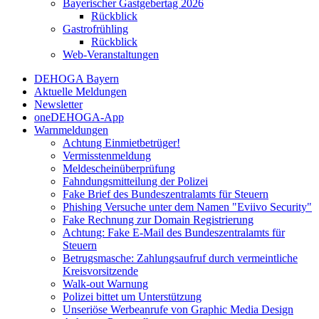
Bayerischer Gastgebertag 2026
Rückblick
Gastrofrühling
Rückblick
Web-Veranstaltungen
DEHOGA Bayern
Aktuelle Meldungen
Newsletter
oneDEHOGA-App
Warnmeldungen
Achtung Einmietbetrüger!
Vermisstenmeldung
Meldescheinüberprüfung
Fahndungsmitteilung der Polizei
Fake Brief des Bundeszentralamts für Steuern
Phishing Versuche unter dem Namen "Eviivo Security"
Fake Rechnung zur Domain Registrierung
Achtung: Fake E-Mail des Bundeszentralamts für
Steuern
Betrugsmasche: Zahlungsaufruf durch vermeintliche
Kreisvorsitzende
Walk-out Warnung
Polizei bittet um Unterstützung
Unseriöse Werbeanrufe von Graphic Media Design