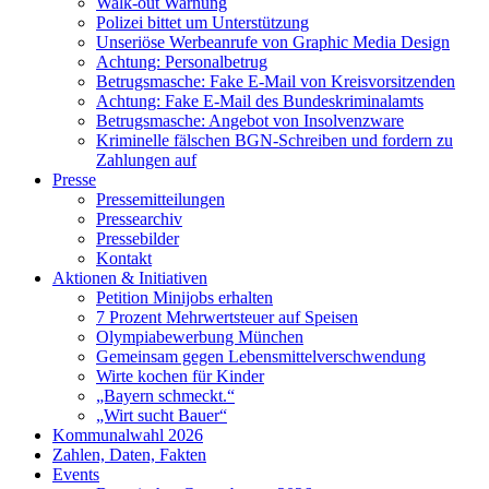
Walk-out Warnung
Polizei bittet um Unterstützung
Unseriöse Werbeanrufe von Graphic Media Design
Achtung: Personalbetrug
Betrugsmasche: Fake E-Mail von Kreisvorsitzenden
Achtung: Fake E-Mail des Bundeskriminalamts
Betrugsmasche: Angebot von Insolvenzware
Kriminelle fälschen BGN-Schreiben und fordern zu
Zahlungen auf
Presse
Pressemitteilungen
Pressearchiv
Pressebilder
Kontakt
Aktionen & Initiativen
Petition Minijobs erhalten
7 Prozent Mehrwertsteuer auf Speisen
Olympiabewerbung München
Gemeinsam gegen Lebensmittelverschwendung
Wirte kochen für Kinder
„Bayern schmeckt.“
„Wirt sucht Bauer“
Kommunalwahl 2026
Zahlen, Daten, Fakten
Events