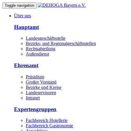
Toggle navigation
Über uns
Hauptamt
Landesgeschäftsstelle
Bezirks- und Regionalgeschäftsstellen
Rechtsabteilung
Außendienst
Ehrenamt
Präsidium
Großer Vorstand
Bezirke und Kreise
Landesrevisoren
Intranet
Expertengruppen
Fachbereich Hotellerie
Fachbereich Gastronomie
Ausschüsse