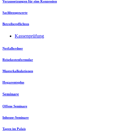
Voraussetzungen für eine Konzession
Sachbezugswerte
Betreiberpflichten
Kassenprüfung
Notfallordner
Reisekostenformular
Musterkalkulationen
Hogarenteplus
Seminare
Offene Seminare
Inhouse-Seminare
Tagen im Palais