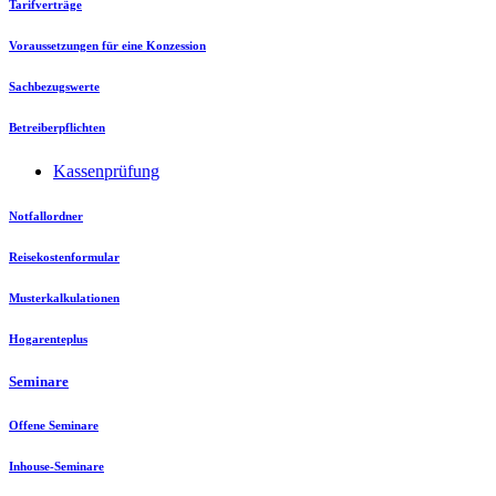
Tarifverträge
Voraussetzungen für eine Konzession
Sachbezugswerte
Betreiberpflichten
Kassenprüfung
Notfallordner
Reisekostenformular
Musterkalkulationen
Hogarenteplus
Seminare
Offene Seminare
Inhouse-Seminare