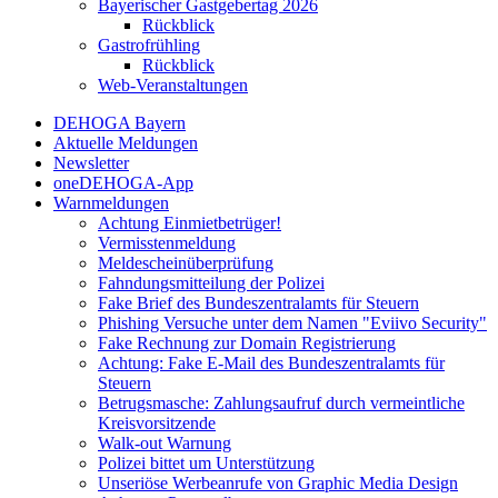
Bayerischer Gastgebertag 2026
Rückblick
Gastrofrühling
Rückblick
Web-Veranstaltungen
DEHOGA Bayern
Aktuelle Meldungen
Newsletter
oneDEHOGA-App
Warnmeldungen
Achtung Einmietbetrüger!
Vermisstenmeldung
Meldescheinüberprüfung
Fahndungsmitteilung der Polizei
Fake Brief des Bundeszentralamts für Steuern
Phishing Versuche unter dem Namen "Eviivo Security"
Fake Rechnung zur Domain Registrierung
Achtung: Fake E-Mail des Bundeszentralamts für
Steuern
Betrugsmasche: Zahlungsaufruf durch vermeintliche
Kreisvorsitzende
Walk-out Warnung
Polizei bittet um Unterstützung
Unseriöse Werbeanrufe von Graphic Media Design