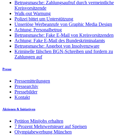
Betrugsmasche: Zahlungsaufruf durch vermeintliche
Kreisvorsitzende
Walk-out Warnung
Polizei bittet um Unterstützung
Unseriöse Werbeanrufe von Graphic Media Design
Achtung: Personalbetrug
Betrugsmasche: Fake E-Mail von Kreisvorsitzenden
Achtung: Fake E-Mail des Bundeskriminalamts
Betrugsmasche: Angebot von Insolvenzware
Kriminelle fälschen BGN-Schreiben und fordern zu
Zahlungen auf
Presse
Pressemitteilungen
Pressearchiv
Pressebilder
Kontakt
Aktionen & Initiativen
Petition Minijobs erhalten
7 Prozent Mehrwertsteuer auf Speisen
Olympiabewerbung München