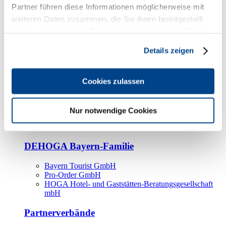
Kooperationspartner
Partner führen diese Informationen möglicherweise mit
weiteren Daten zusammen, die Sie ihnen bereitgestellt
Tourismusorganisationen
haben oder die sie im Rahmen Ihrer Nutzung der Dienste
Tourismusverbände
gesammelt haben.
Details zeigen
Bayern Tourismus Marketing GmbH
DEHOGA-Familie
Cookies zulassen
Landesverbände
Bundesverband
Fachverbände
Nur notwendige Cookies
IHA
BDT
DEHOGA Bayern-Familie
Bayern Tourist GmbH
Pro-Order GmbH
HOGA Hotel- und Gaststätten-Beratungsgesellschaft
mbH
Partnerverbände