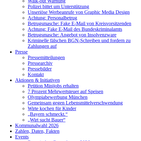
Walk-out Warnung
Polizei bittet um Unterstützung
Unseriöse Werbeanrufe von Graphic Media Design
Achtung: Personalbetrug
Betrugsmasche: Fake E-Mail von Kreisvorsitzenden
Achtung: Fake E-Mail des Bundeskriminalamts
Betrugsmasche: Angebot von Insolvenzware
Kriminelle fälschen BGN-Schreiben und fordern zu
Zahlungen auf
Presse
Pressemitteilungen
Pressearchiv
Pressebilder
Kontakt
Aktionen & Initiativen
Petition Minijobs erhalten
7 Prozent Mehrwertsteuer auf Speisen
Olympiabewerbung München
Gemeinsam gegen Lebensmittelverschwendung
Wirte kochen für Kinder
„Bayern schmeckt.“
„Wirt sucht Bauer“
Kommunalwahl 2026
Zahlen, Daten, Fakten
Events