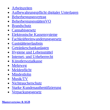
Arbeitszeiten
Aufbewahrungspflicht digitaler Unterlagen
Beherbergungsvertrag
BeherbergungsstättenVO
Brandschutz
Cannabisgesetz
Elektronische Kassensysteme
Fachkräfteeinwanderungsgesetz
Gaststättenerlaubnis
Getränkeschankanlagen
Hygiene und Lebensmittel
Internet- und Urheberrecht
Künstlersozialkasse
Mehrweg
Meldepflicht
Mindestlohn
Musik/TV
Nichtraucherschutz
Starke Kundenauthentifizierung
Verpackungsgesetz
Musterverträge & AGB