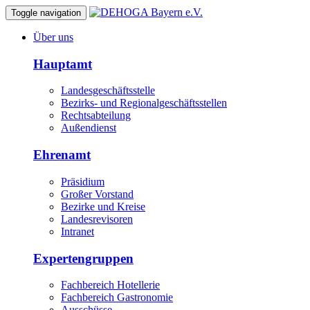
Toggle navigation
Über uns
Hauptamt
Landesgeschäftsstelle
Bezirks- und Regionalgeschäftsstellen
Rechtsabteilung
Außendienst
Ehrenamt
Präsidium
Großer Vorstand
Bezirke und Kreise
Landesrevisoren
Intranet
Expertengruppen
Fachbereich Hotellerie
Fachbereich Gastronomie
Ausschüsse