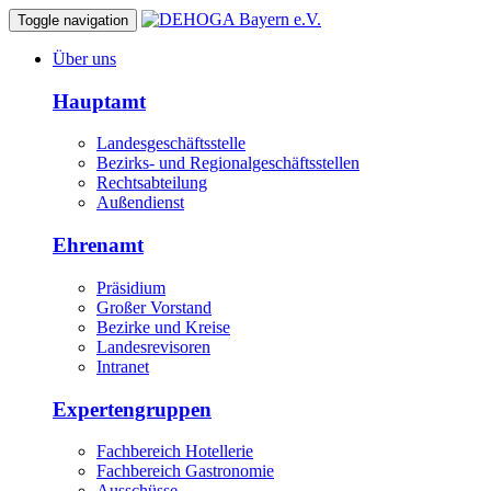
Toggle navigation
Über uns
Hauptamt
Landesgeschäftsstelle
Bezirks- und Regionalgeschäftsstellen
Rechtsabteilung
Außendienst
Ehrenamt
Präsidium
Großer Vorstand
Bezirke und Kreise
Landesrevisoren
Intranet
Expertengruppen
Fachbereich Hotellerie
Fachbereich Gastronomie
Ausschüsse