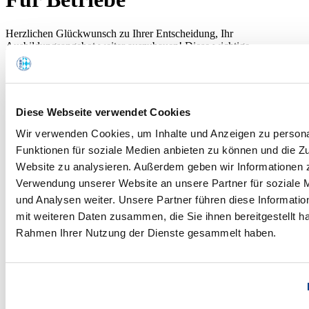
Herzlichen Glückwunsch zu Ihrer Entscheidung, Ihr
Ausbildungsangebot weiter auszubauen! Diese wichtige
Verantwortung bietet Ihnen die Chance, junge Menschen auf ihrem
Weg ins Berufsleben zu begleiten und ihre berufliche Zukunft aktiv
mitzugestalten.
Als Ausbildungsbetrieb leisten Sie nicht nur einen Beitrag zur
Diese Webseite verwendet Cookies
Fachkräftesicherung, sondern übernehmen auch eine
Vorbildfunktion und fördern die sozialen und persönlichen
Wir verwenden Cookies, um Inhalte und Anzeigen zu persona
Kompetenzen Ihrer Auszubildenden.
Funktionen für soziale Medien anbieten zu können und die Zu
Website zu analysieren. Außerdem geben wir Informationen z
Wir wissen, dass dies eine anspruchsvolle Aufgabe ist, die
Organisationstalent, Geduld und umfassendes Wissen erfordert. Auf
Verwendung unserer Website an unsere Partner für soziale
den folgenden Seiten möchten wir Sie bei der Umsetzung dieser
und Analysen weiter. Unsere Partner führen diese Informati
Aufgabe unterstützen:
mit weiteren Daten zusammen, die Sie ihnen bereitgestellt ha
Wertschätzende Ausbildung
Rahmen Ihrer Nutzung der Dienste gesammelt haben.
Ausbildungswerbung
Schulpatenschaft
Schnupper Praktikum
Ausbildungsbotschafter
Förderverein
Kooperation mit der IU Internationalen Hochschule