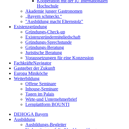
Kooperation mit der IU Internationalen
Hochschule
Akademie junger Gastronomen
„Bayern schmeckt.“
"Ausbildung macht Elternstolz"
Existenzgründung
Gründungs-Check-up
Existenzgründermitgliedschaft
Gründungs-Sprechstunde
Gründungs-Beratung
Juristische Beratung
Voraussetzungen für eine Konzession
FachkräfteNavigator
Gastgeber der Zukunft
Europa Miniköche
Weiterbildung
Offene Seminare
Inhouse-Seminare
Tagen im Palais
Wirte-und Unternehmerbrief
Lernplattform BOUNTI
DEHOGA Bayern
Ausbildung
Ausbildungs-Begleiter