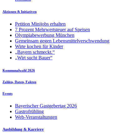
Aktionen & Initiativen
Petition Minijobs erhalten
7 Prozent Mehrwertsteuer auf Speisen
Olympiabewerbung München
Gemeinsam gegen Lebensmittelverschwendung
Wirte kochen für Kinder
„Bayern schmeckt.“
„Wirt sucht Bauer“
Kommunalwahl 2026
Zahlen, Daten, Fakten
Events
Bayerischer Gastgebertag 2026
Gastrofrühling
Web-Veranstaltungen
Ausbildung & Karriere