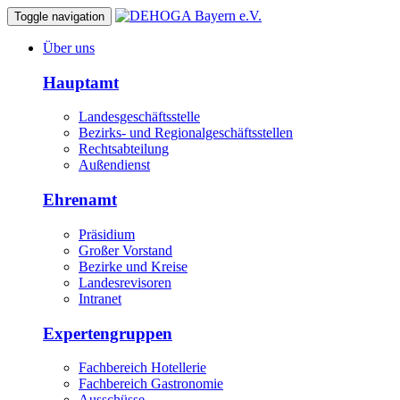
Toggle navigation
Über uns
Hauptamt
Landesgeschäftsstelle
Bezirks- und Regionalgeschäftsstellen
Rechtsabteilung
Außendienst
Ehrenamt
Präsidium
Großer Vorstand
Bezirke und Kreise
Landesrevisoren
Intranet
Expertengruppen
Fachbereich Hotellerie
Fachbereich Gastronomie
Ausschüsse