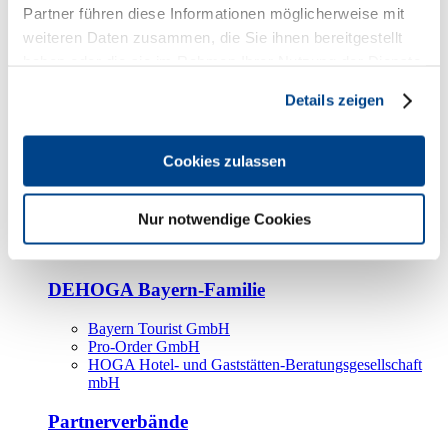
Kooperationspartner
Partner führen diese Informationen möglicherweise mit
weiteren Daten zusammen, die Sie ihnen bereitgestellt
Tourismusorganisationen
haben oder die sie im Rahmen Ihrer Nutzung der Dienste
Tourismusverbände
gesammelt haben.
Details zeigen
Bayern Tourismus Marketing GmbH
DEHOGA-Familie
Cookies zulassen
Landesverbände
Bundesverband
Fachverbände
Nur notwendige Cookies
IHA
BDT
DEHOGA Bayern-Familie
Bayern Tourist GmbH
Pro-Order GmbH
HOGA Hotel- und Gaststätten-Beratungsgesellschaft
mbH
Partnerverbände