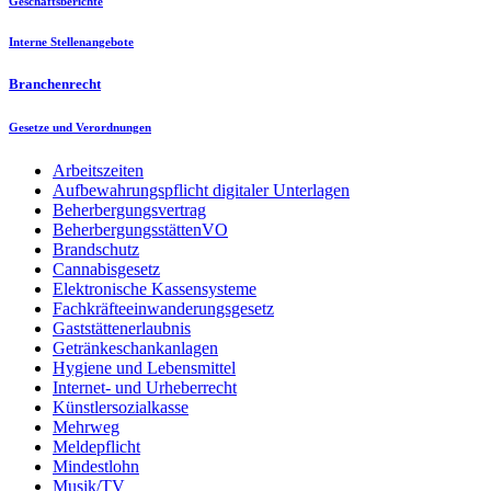
Geschäftsberichte
Interne Stellenangebote
Branchenrecht
Gesetze und Verordnungen
Arbeitszeiten
Aufbewahrungspflicht digitaler Unterlagen
Beherbergungsvertrag
BeherbergungsstättenVO
Brandschutz
Cannabisgesetz
Elektronische Kassensysteme
Fachkräfteeinwanderungsgesetz
Gaststättenerlaubnis
Getränkeschankanlagen
Hygiene und Lebensmittel
Internet- und Urheberrecht
Künstlersozialkasse
Mehrweg
Meldepflicht
Mindestlohn
Musik/TV