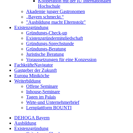
Kooperation mit der IU Internationalen
Hochschule
Akademie junger Gastronomen
„Bayern schmeckt.“
"Ausbildung macht Elternstolz"
Existenzgründung
Gründungs-Check-up
Existenzgründermitgliedschaft
Gründungs-Sprechstunde
Gründungs-Beratung
Juristische Beratung
Voraussetzungen für eine Konzession
FachkräfteNavigator
Gastgeber der Zukunft
Europa Miniköche
Weiterbildung
Offene Seminare
Inhouse-Seminare
Tagen im Palais
Wirte-und Unternehmerbrief
Lernplattform BOUNTI
DEHOGA Bayern
Ausbildung
Existenzgründung