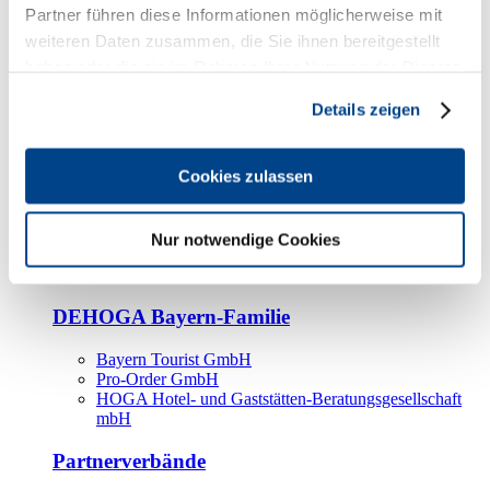
Kooperationspartner
Partner führen diese Informationen möglicherweise mit
weiteren Daten zusammen, die Sie ihnen bereitgestellt
Tourismusorganisationen
haben oder die sie im Rahmen Ihrer Nutzung der Dienste
Tourismusverbände
gesammelt haben.
Details zeigen
Bayern Tourismus Marketing GmbH
DEHOGA-Familie
Cookies zulassen
Landesverbände
Bundesverband
Fachverbände
Nur notwendige Cookies
IHA
BDT
DEHOGA Bayern-Familie
Bayern Tourist GmbH
Pro-Order GmbH
HOGA Hotel- und Gaststätten-Beratungsgesellschaft
mbH
Partnerverbände