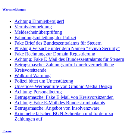
Warnmeldungen
Achtung Einmietbetrüger!
Vermisstenmeldung
Meldescheinüberprüfung
Fahndungsmitteilung der Polizei
Fake Brief des Bundeszentralamts für Steuern
Phishing Versuche unter dem Namen "Eviivo Security"
Fake Rechnung zur Domain Registrierung
Achtung: Fake E-Mail des Bundeszentralamts für Steuern
Betrugsmasche: Zahlungsaufruf durch vermeintliche
Kreisvorsitzende
Walk-out Warnung
Polizei bittet um Unterstützung
Unseriöse Werbeanrufe von Graphic Media Design
Achtung: Personalbetrug
Betrugsmasche: Fake E-Mail von Kreisvorsitzenden
Achtung: Fake E-Mail des Bundeskriminalamts
Betrugsmasche: Angebot von Insolvenzware
Kriminelle fälschen BGN-Schreiben und fordern zu
Zahlungen auf
Presse