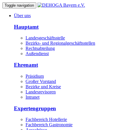
Toggle navigation
Über uns
Hauptamt
Landesgeschäftsstelle
Bezirks- und Regionalgeschäftsstellen
Rechtsabteilung
Außendienst
Ehrenamt
Präsidium
Großer Vorstand
Bezirke und Kreise
Landesrevisoren
Intranet
Expertengruppen
Fachbereich Hotellerie
Fachbereich Gastronomie
Ausschüsse