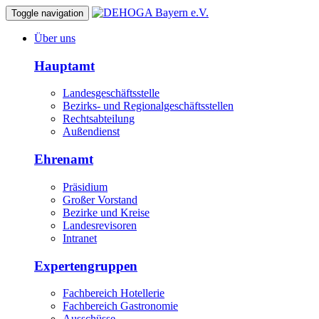
Toggle navigation
Über uns
Hauptamt
Landesgeschäftsstelle
Bezirks- und Regionalgeschäftsstellen
Rechtsabteilung
Außendienst
Ehrenamt
Präsidium
Großer Vorstand
Bezirke und Kreise
Landesrevisoren
Intranet
Expertengruppen
Fachbereich Hotellerie
Fachbereich Gastronomie
Ausschüsse