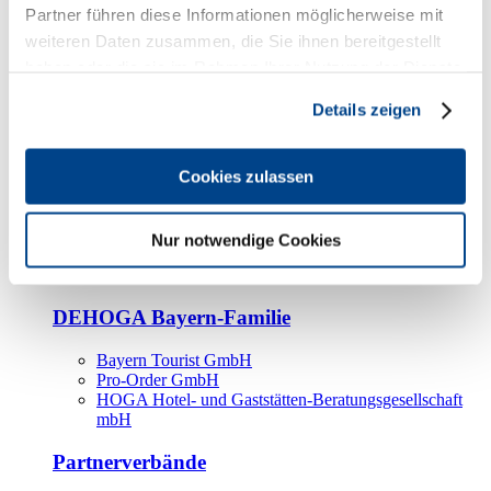
Kooperationspartner
Partner führen diese Informationen möglicherweise mit
weiteren Daten zusammen, die Sie ihnen bereitgestellt
Tourismusorganisationen
haben oder die sie im Rahmen Ihrer Nutzung der Dienste
Tourismusverbände
gesammelt haben.
Details zeigen
Bayern Tourismus Marketing GmbH
DEHOGA-Familie
Cookies zulassen
Landesverbände
Bundesverband
Fachverbände
Nur notwendige Cookies
IHA
BDT
DEHOGA Bayern-Familie
Bayern Tourist GmbH
Pro-Order GmbH
HOGA Hotel- und Gaststätten-Beratungsgesellschaft
mbH
Partnerverbände