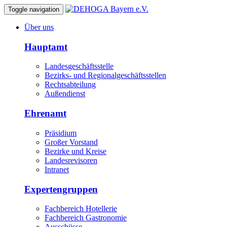
Toggle navigation
Über uns
Hauptamt
Landesgeschäftsstelle
Bezirks- und Regionalgeschäftsstellen
Rechtsabteilung
Außendienst
Ehrenamt
Präsidium
Großer Vorstand
Bezirke und Kreise
Landesrevisoren
Intranet
Expertengruppen
Fachbereich Hotellerie
Fachbereich Gastronomie
Ausschüsse