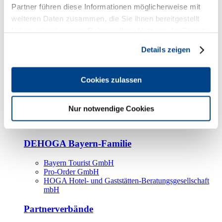
Kooperationspartner
Partner führen diese Informationen möglicherweise mit
weiteren Daten zusammen, die Sie ihnen bereitgestellt
Tourismusorganisationen
haben oder die sie im Rahmen Ihrer Nutzung der Dienste
Tourismusverbände
gesammelt haben.
Details zeigen
Bayern Tourismus Marketing GmbH
DEHOGA-Familie
Cookies zulassen
Landesverbände
Bundesverband
Fachverbände
Nur notwendige Cookies
IHA
BDT
DEHOGA Bayern-Familie
Bayern Tourist GmbH
Pro-Order GmbH
HOGA Hotel- und Gaststätten-Beratungsgesellschaft
mbH
Partnerverbände