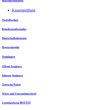
Betreiberpflichten
Kassenprüfung
Notfallordner
Reisekostenformular
Musterkalkulationen
Hogarenteplus
Seminare
Offene Seminare
Inhouse-Seminare
Tagen im Palais
Wirte-und Unternehmerbrief
Lernplattform BOUNTI