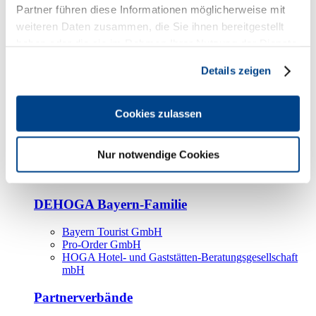
Kooperationspartner
Partner führen diese Informationen möglicherweise mit
weiteren Daten zusammen, die Sie ihnen bereitgestellt
Tourismusorganisationen
haben oder die sie im Rahmen Ihrer Nutzung der Dienste
Tourismusverbände
gesammelt haben.
Details zeigen
Bayern Tourismus Marketing GmbH
DEHOGA-Familie
Cookies zulassen
Landesverbände
Bundesverband
Fachverbände
Nur notwendige Cookies
IHA
BDT
DEHOGA Bayern-Familie
Bayern Tourist GmbH
Pro-Order GmbH
HOGA Hotel- und Gaststätten-Beratungsgesellschaft
mbH
Partnerverbände