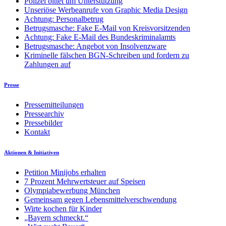
Polizei bittet um Unterstützung
Unseriöse Werbeanrufe von Graphic Media Design
Achtung: Personalbetrug
Betrugsmasche: Fake E-Mail von Kreisvorsitzenden
Achtung: Fake E-Mail des Bundeskriminalamts
Betrugsmasche: Angebot von Insolvenzware
Kriminelle fälschen BGN-Schreiben und fordern zu
Zahlungen auf
Presse
Pressemitteilungen
Pressearchiv
Pressebilder
Kontakt
Aktionen & Initiativen
Petition Minijobs erhalten
7 Prozent Mehrwertsteuer auf Speisen
Olympiabewerbung München
Gemeinsam gegen Lebensmittelverschwendung
Wirte kochen für Kinder
„Bayern schmeckt.“