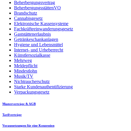
Beherbergungsvertrag
BeherbergungsstättenVO
Brandschutz
Cannabisgesetz
Elektronische Kassensysteme
Fachkräfteeinwanderungsgesetz
Gaststättenerlaubnis
Getränkeschankanlagen
Hygiene und Lebensmittel
Internet- und Urheberrecht
Künstlersozialkasse
Mehrweg
Meldepflicht
Mindestlohn
Musik/TV
Nichtraucherschutz
Starke Kundenauthentifizierung
Verpackungsgesetz
Musterverträge & AGB
Tarifverträge
Voraussetzungen für eine Konzession