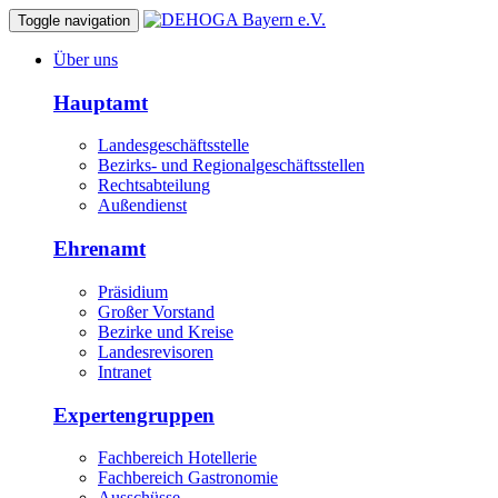
Toggle navigation
Über uns
Hauptamt
Landesgeschäftsstelle
Bezirks- und Regionalgeschäftsstellen
Rechtsabteilung
Außendienst
Ehrenamt
Präsidium
Großer Vorstand
Bezirke und Kreise
Landesrevisoren
Intranet
Expertengruppen
Fachbereich Hotellerie
Fachbereich Gastronomie
Ausschüsse