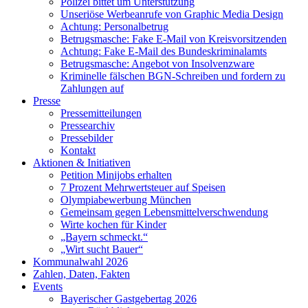
Polizei bittet um Unterstützung
Unseriöse Werbeanrufe von Graphic Media Design
Achtung: Personalbetrug
Betrugsmasche: Fake E-Mail von Kreisvorsitzenden
Achtung: Fake E-Mail des Bundeskriminalamts
Betrugsmasche: Angebot von Insolvenzware
Kriminelle fälschen BGN-Schreiben und fordern zu
Zahlungen auf
Presse
Pressemitteilungen
Pressearchiv
Pressebilder
Kontakt
Aktionen & Initiativen
Petition Minijobs erhalten
7 Prozent Mehrwertsteuer auf Speisen
Olympiabewerbung München
Gemeinsam gegen Lebensmittelverschwendung
Wirte kochen für Kinder
„Bayern schmeckt.“
„Wirt sucht Bauer“
Kommunalwahl 2026
Zahlen, Daten, Fakten
Events
Bayerischer Gastgebertag 2026