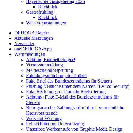
Bayerischer Gastgebertag 2026
Rückblick
Gastrofrühling
Rückblick
Web-Veranstaltungen
DEHOGA Bayern
Aktuelle Meldungen
Newsletter
oneDEHOGA-App
Warnmeldungen
Achtung Einmietbetrüger!
Vermisstenmeldung
Meldescheinüberprüfung
Fahndungsmitteilung der Polizei
Fake Brief des Bundeszentralamts für Steuern
Phishing Versuche unter dem Namen "Eviivo Security"
Fake Rechnung zur Domain Registrierung
Achtung: Fake E-Mail des Bundeszentralamts für
Steuern
Betrugsmasche: Zahlungsaufruf durch vermeintliche
Kreisvorsitzende
Walk-out Warnung
Polizei bittet um Unterstützung
Unseriöse Werbeanrufe von Graphic Media Design