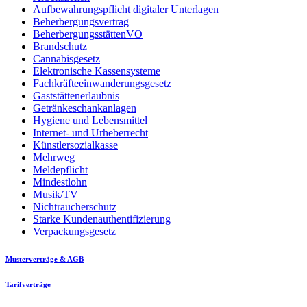
Aufbewahrungspflicht digitaler Unterlagen
Beherbergungsvertrag
BeherbergungsstättenVO
Brandschutz
Cannabisgesetz
Elektronische Kassensysteme
Fachkräfteeinwanderungsgesetz
Gaststättenerlaubnis
Getränkeschankanlagen
Hygiene und Lebensmittel
Internet- und Urheberrecht
Künstlersozialkasse
Mehrweg
Meldepflicht
Mindestlohn
Musik/TV
Nichtraucherschutz
Starke Kundenauthentifizierung
Verpackungsgesetz
Musterverträge & AGB
Tarifverträge