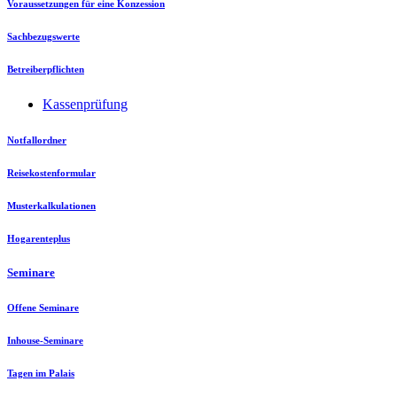
Voraussetzungen für eine Konzession
Sachbezugswerte
Betreiberpflichten
Kassenprüfung
Notfallordner
Reisekostenformular
Musterkalkulationen
Hogarenteplus
Seminare
Offene Seminare
Inhouse-Seminare
Tagen im Palais