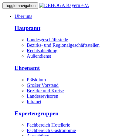
Toggle navigation
Über uns
Hauptamt
Landesgeschäftsstelle
Bezirks- und Regionalgeschäftsstellen
Rechtsabteilung
Außendienst
Ehrenamt
Präsidium
Großer Vorstand
Bezirke und Kreise
Landesrevisoren
Intranet
Expertengruppen
Fachbereich Hotellerie
Fachbereich Gastronomie
Ausschüsse