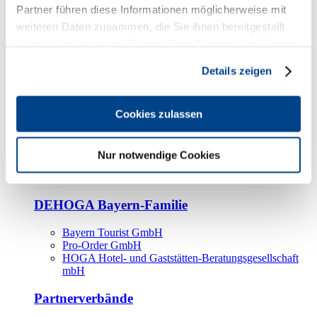
Kooperationspartner
Partner führen diese Informationen möglicherweise mit
weiteren Daten zusammen, die Sie ihnen bereitgestellt
Tourismusorganisationen
haben oder die sie im Rahmen Ihrer Nutzung der Dienste
Tourismusverbände
gesammelt haben.
Details zeigen
Bayern Tourismus Marketing GmbH
DEHOGA-Familie
Cookies zulassen
Landesverbände
Bundesverband
Fachverbände
Nur notwendige Cookies
IHA
BDT
DEHOGA Bayern-Familie
Bayern Tourist GmbH
Pro-Order GmbH
HOGA Hotel- und Gaststätten-Beratungsgesellschaft
mbH
Partnerverbände