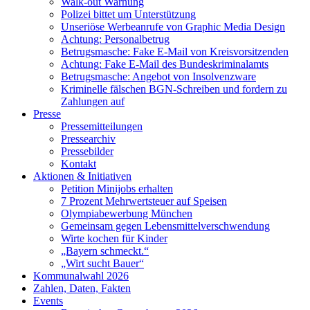
Walk-out Warnung
Polizei bittet um Unterstützung
Unseriöse Werbeanrufe von Graphic Media Design
Achtung: Personalbetrug
Betrugsmasche: Fake E-Mail von Kreisvorsitzenden
Achtung: Fake E-Mail des Bundeskriminalamts
Betrugsmasche: Angebot von Insolvenzware
Kriminelle fälschen BGN-Schreiben und fordern zu
Zahlungen auf
Presse
Pressemitteilungen
Pressearchiv
Pressebilder
Kontakt
Aktionen & Initiativen
Petition Minijobs erhalten
7 Prozent Mehrwertsteuer auf Speisen
Olympiabewerbung München
Gemeinsam gegen Lebensmittelverschwendung
Wirte kochen für Kinder
„Bayern schmeckt.“
„Wirt sucht Bauer“
Kommunalwahl 2026
Zahlen, Daten, Fakten
Events