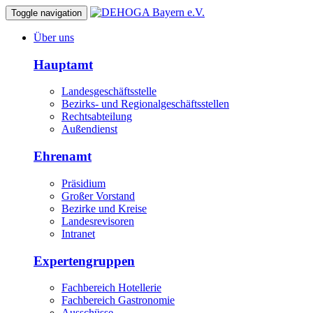
Toggle navigation
Über uns
Hauptamt
Landesgeschäftsstelle
Bezirks- und Regionalgeschäftsstellen
Rechtsabteilung
Außendienst
Ehrenamt
Präsidium
Großer Vorstand
Bezirke und Kreise
Landesrevisoren
Intranet
Expertengruppen
Fachbereich Hotellerie
Fachbereich Gastronomie
Ausschüsse