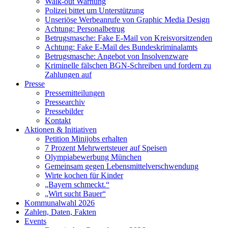
Walk-out Warnung
Polizei bittet um Unterstützung
Unseriöse Werbeanrufe von Graphic Media Design
Achtung: Personalbetrug
Betrugsmasche: Fake E-Mail von Kreisvorsitzenden
Achtung: Fake E-Mail des Bundeskriminalamts
Betrugsmasche: Angebot von Insolvenzware
Kriminelle fälschen BGN-Schreiben und fordern zu
Zahlungen auf
Presse
Pressemitteilungen
Pressearchiv
Pressebilder
Kontakt
Aktionen & Initiativen
Petition Minijobs erhalten
7 Prozent Mehrwertsteuer auf Speisen
Olympiabewerbung München
Gemeinsam gegen Lebensmittelverschwendung
Wirte kochen für Kinder
„Bayern schmeckt.“
„Wirt sucht Bauer“
Kommunalwahl 2026
Zahlen, Daten, Fakten
Events