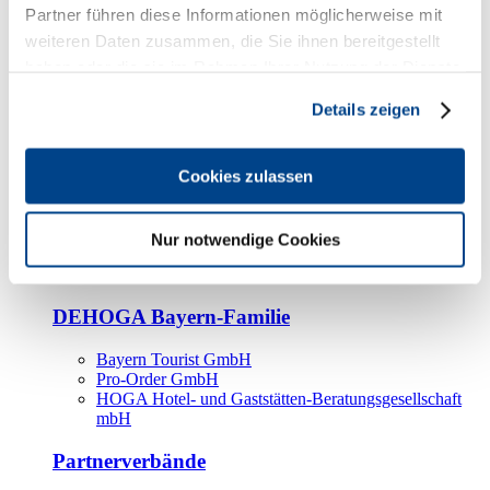
Kooperationspartner
Partner führen diese Informationen möglicherweise mit
weiteren Daten zusammen, die Sie ihnen bereitgestellt
Tourismusorganisationen
haben oder die sie im Rahmen Ihrer Nutzung der Dienste
Tourismusverbände
gesammelt haben.
Details zeigen
Bayern Tourismus Marketing GmbH
DEHOGA-Familie
Cookies zulassen
Landesverbände
Bundesverband
Fachverbände
Nur notwendige Cookies
IHA
BDT
DEHOGA Bayern-Familie
Bayern Tourist GmbH
Pro-Order GmbH
HOGA Hotel- und Gaststätten-Beratungsgesellschaft
mbH
Partnerverbände