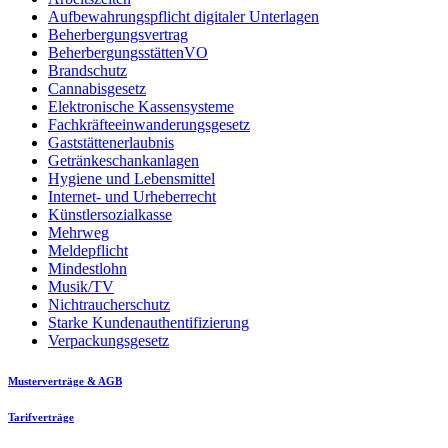
Aufbewahrungspflicht digitaler Unterlagen
Beherbergungsvertrag
BeherbergungsstättenVO
Brandschutz
Cannabisgesetz
Elektronische Kassensysteme
Fachkräfteeinwanderungsgesetz
Gaststättenerlaubnis
Getränkeschankanlagen
Hygiene und Lebensmittel
Internet- und Urheberrecht
Künstlersozialkasse
Mehrweg
Meldepflicht
Mindestlohn
Musik/TV
Nichtraucherschutz
Starke Kundenauthentifizierung
Verpackungsgesetz
Musterverträge & AGB
Tarifverträge