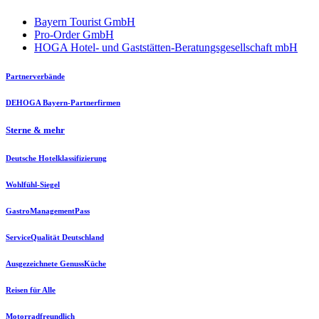
Bayern Tourist GmbH
Pro-Order GmbH
HOGA Hotel- und Gaststätten-Beratungsgesellschaft mbH
Partnerverbände
DEHOGA Bayern-Partnerfirmen
Sterne & mehr
Deutsche Hotelklassifizierung
Wohlfühl-Siegel
GastroManagementPass
ServiceQualität Deutschland
Ausgezeichnete GenussKüche
Reisen für Alle
Motorradfreundlich