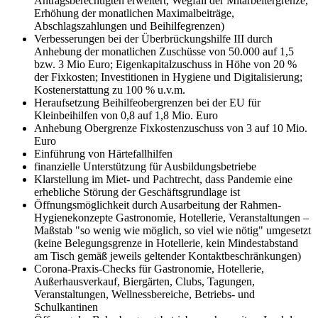
Antragsberechtigten erweitert, Wegfall der Mitarbeitergrenze,
Erhöhung der monatlichen Maximalbeiträge,
Abschlagszahlungen und Beihilfegrenzen)
Verbesserungen bei der Überbrückungshilfe III durch
Anhebung der monatlichen Zuschüsse von 50.000 auf 1,5
bzw. 3 Mio Euro; Eigenkapitalzuschuss in Höhe von 20 %
der Fixkosten; Investitionen in Hygiene und Digitalisierung;
Kostenerstattung zu 100 % u.v.m.
Heraufsetzung Beihilfeobergrenzen bei der EU für
Kleinbeihilfen von 0,8 auf 1,8 Mio. Euro
Anhebung Obergrenze Fixkostenzuschuss von 3 auf 10 Mio.
Euro
Einführung von Härtefallhilfen
finanzielle Unterstützung für Ausbildungsbetriebe
Klarstellung im Miet- und Pachtrecht, dass Pandemie eine
erhebliche Störung der Geschäftsgrundlage ist
Öffnungsmöglichkeit durch Ausarbeitung der Rahmen-
Hygienekonzepte Gastronomie, Hotellerie, Veranstaltungen –
Maßstab "so wenig wie möglich, so viel wie nötig" umgesetzt
(keine Belegungsgrenze in Hotellerie, kein Mindestabstand
am Tisch gemäß jeweils geltender Kontaktbeschränkungen)
Corona-Praxis-Checks für Gastronomie, Hotellerie,
Außerhausverkauf, Biergärten, Clubs, Tagungen,
Veranstaltungen, Wellnessbereiche, Betriebs- und
Schulkantinen