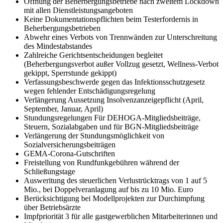
Öffnung der Beherbergungsbetriebe nach zweitem Lockdown
mit allen Dienstleistungsangeboten
Keine Dokumentationspflichten beim Testerfordernis in
Beherbergungsbetrieben
Abwehr eines Verbots von Trennwänden zur Unterschreitung
des Mindestabstandes
Zahlreiche Gerichtsentscheidungen begleitet
(Beherbergungsverbot außer Vollzug gesetzt, Wellness-Verbot
gekippt, Sperrstunde gekippt)
Verfassungsbeschwerde gegen das Infektionsschutzgesetz
wegen fehlender Entschädigungsregelung
Verlängerung Aussetzung Insolvenzanzeigepflicht (April,
September, Januar, April)
Stundungsregelungen Für DEHOGA-Mitgliedsbeiträge,
Steuern, Sozialabgaben und für BGN-Mitgliedsbeiträge
Verlängerung der Stundungsmöglichkeit von
Sozialversicherungsbeiträgen
GEMA-Corona-Gutschriften
Freistellung von Rundfunkgebühren während der
Schließungstage
Ausweritung des steuerlichen Verlustrücktrags von 1 auf 5
Mio., bei Doppelveranlagung auf bis zu 10 Mio. Euro
Berücksichtigung bei Modellprojekten zur Durchimpfung
über Betriebsärzte
Impfpriorität 3 für alle gastgewerblichen Mitarbeiterinnen und