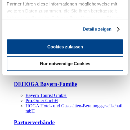
Kooperationspartner
Partner führen diese Informationen möglicherweise mit
weiteren Daten zusammen, die Sie ihnen bereitgestellt
Tourismusorganisationen
haben oder die sie im Rahmen Ihrer Nutzung der Dienste
Tourismusverbände
gesammelt haben.
Details zeigen
Bayern Tourismus Marketing GmbH
DEHOGA-Familie
Cookies zulassen
Landesverbände
Bundesverband
Fachverbände
Nur notwendige Cookies
IHA
BDT
DEHOGA Bayern-Familie
Bayern Tourist GmbH
Pro-Order GmbH
HOGA Hotel- und Gaststätten-Beratungsgesellschaft
mbH
Partnerverbände