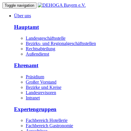
Toggle navigation
Über uns
Hauptamt
Landesgeschäftsstelle
Bezirks- und Regionalgeschäftsstellen
Rechtsabteilung
Außendienst
Ehrenamt
Präsidium
Großer Vorstand
Bezirke und Kreise
Landesrevisoren
Intranet
Expertengruppen
Fachbereich Hotellerie
Fachbereich Gastronomie
Ausschüsse