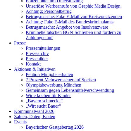
Polizei bittet um Unterstützung
Unseriöse Werbeanrufe von Graphic Media Design
Achtung: Personalbetrug
Betrugsmasche: Fake E-Mail von Kreisvorsitzenden
Achtung: Fake E-Mail des Bundeskriminalamts
Betrugsmasche: Angebot von Insolvenzware
Kriminelle fälschen BGN-Schreiben und fordern zu
Zahlungen auf
Presse
Pressemitteilungen
Pressearchiv
Pressebilder
Kontakt
Aktionen & Initiativen
Petition Minijobs erhalten
7 Prozent Mehrwertsteuer auf Speisen
Olympiabewerbung München
Gemeinsam gegen Lebensmittelverschwendung
Wirte kochen für Kinder
„Bayern schmeckt.“
„Wirt sucht Bauer“
Kommunalwahl 2026
Zahlen, Daten, Fakten
Events
Bayerischer Gastgebertag 2026