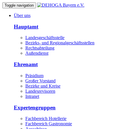
Toggle navigation
Über uns
Hauptamt
Landesgeschäftsstelle
Bezirks- und Regionalgeschäftsstellen
Rechtsabteilung
Außendienst
Ehrenamt
Präsidium
Großer Vorstand
Bezirke und Kreise
Landesrevisoren
Intranet
Expertengruppen
Fachbereich Hotellerie
Fachbereich Gastronomie
Ausschüsse