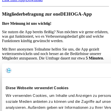
Mitgliederbefragung zur oneDEHOGA-App
Ihre Meinung ist uns wichtig!
Sie nutzen die App bereits fleißig? Nun möchten wir gerne erfahren,
was gut funktioniert, wo es Verbesserungsbedarf gibt und welche
Funktionen künftig gewünscht werden.
Mit Ihrer anonymen Teilnahme helfen Sie uns, die App gezielt
weiterzuentwickeln und noch besser an die Bedürfnisse unserer
Mitglieder anzupassen. Die Umfrage dauert nur etwa
5 Minuten
.
Jetzt teilnehmen.
Warum gibt es die oneDEHOGA-App?
Diese Webseite verwendet Cookies
Das Gastgewerbe ist geprägt von Zeitdruck, Bürokratie und
laufenden gesetzlichen Anpassungen. Die oneDEHOGA-App
Wir verwenden Cookies, um Inhalte und Anzeigen zu personal
bündelt das vorhandene DEHOGA-Wissen in einem schlanken,
soziale Medien anbieten zu können und die Zugriffe auf uns
modernen Werkzeug. Statt lange zu recherchieren erhalten Sie
analysieren. Außerdem geben wir Informationen zu Ihrer Ve
gezielte, sofort verfügbare Antworten
– unterstützt durch KI-