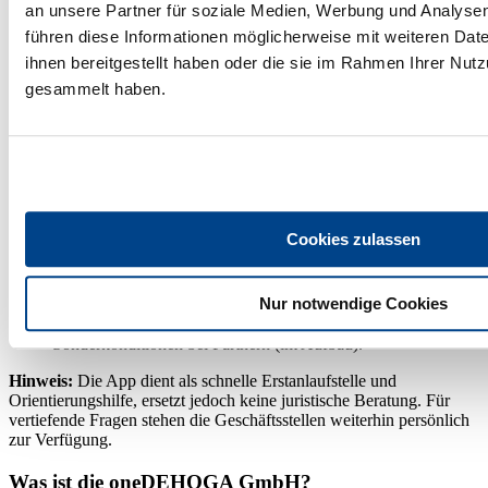
Technologie, die sich
ausschließlich aus verifizierten DEHOGA-
an unsere Partner für soziale Medien, Werbung und Analysen
Inhalten
speist.
führen diese Informationen möglicherweise mit weiteren Da
ihnen bereitgestellt haben oder die sie im Rahmen Ihrer Nut
Das bietet Ihnen die App
gesammelt haben.
Schnell. Sicher. Praxisnah.
KI-Chat:
Geprüfte Antworten aus der DEHOGA-Welt – plus
passende Dokumente/Downloads (z. B. Vorlagen, Muster,
Hinweise).
Newsfeed:
Aktuelle Meldungen und Entwicklungen der
Branche – filterbar nach Gastronomie und/oder
Cookies zulassen
Beherbergung.
Eilmeldungen:
Information bei wichtigen Themen
Merkliste & Teilen: Beiträge speichern und unkompliziert an
Nur notwendige Cookies
Kolleginnen/Kollegen weitergeben.
Benefitbereich:
Exklusive Vorteile, Aktionen und
Sonderkonditionen bei Partnern (im Aufbau).
Hinweis:
Die App dient als schnelle Erstanlaufstelle und
Orientierungshilfe, ersetzt jedoch keine juristische Beratung. Für
vertiefende Fragen stehen die Geschäftsstellen weiterhin persönlich
zur Verfügung.
Was ist die oneDEHOGA GmbH?