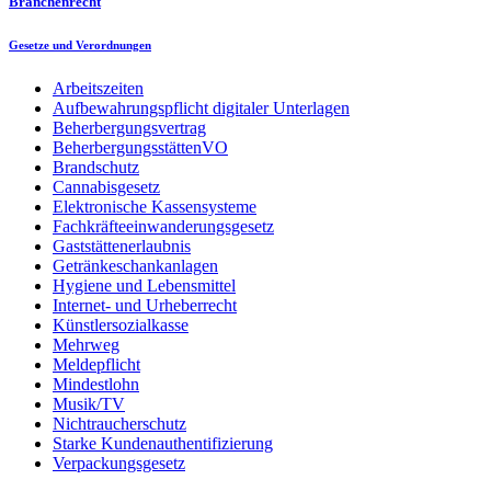
Branchenrecht
Gesetze und Verordnungen
Arbeitszeiten
Aufbewahrungspflicht digitaler Unterlagen
Beherbergungsvertrag
BeherbergungsstättenVO
Brandschutz
Cannabisgesetz
Elektronische Kassensysteme
Fachkräfteeinwanderungsgesetz
Gaststättenerlaubnis
Getränkeschankanlagen
Hygiene und Lebensmittel
Internet- und Urheberrecht
Künstlersozialkasse
Mehrweg
Meldepflicht
Mindestlohn
Musik/TV
Nichtraucherschutz
Starke Kundenauthentifizierung
Verpackungsgesetz