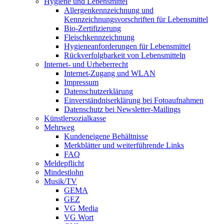
Hygiene und Lebensmittel
Allergenkennzeichnung und
Kennzeichnungsvorschriften für Lebensmittel
Bio-Zertifizierung
Fleischkennzeichnung
Hygieneanforderungen für Lebensmittel
Rückverfolgbarkeit von Lebensmitteln
Internet- und Urheberrecht
Internet-Zugang und WLAN
Impressum
Datenschutzerklärung
Einverständniserklärung bei Fotoaufnahmen
Datenschutz bei Newsletter-Mailings
Künstlersozialkasse
Mehrweg
Kundeneigene Behältnisse
Merkblätter und weiterführende Links
FAQ
Meldepflicht
Mindestlohn
Musik/TV
GEMA
GEZ
VG Media
VG Wort