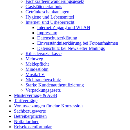
Fachkräfteeinwanderungsgesetz
Gaststättenerlaubnis
Getränkeschankanlagen
Hygiene und Lebensmittel
Internet- und Urheberrecht
Internet-Zugang und WLAN
Impressum
Datenschutzerklärung
Einverständniserklärung bei Fotoaufnahmen
Datenschutz bei Newsletter-Mailings
Künstlersozialkasse
Mehrweg
Meldepflicht
Mindestlohn
Musik/TV
Nichtraucherschutz
Starke Kundenauthentifizierung
Verpackungsgesetz
Musterverträge & AGB
Tarifverträge
Voraussetzungen für eine Konzession
Sachbezugswerte
Betreiberpflichten
Notfallordner
Reisekostenformular