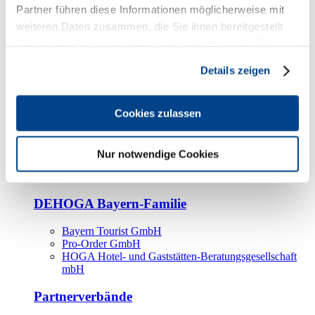
Kooperationspartner
Partner führen diese Informationen möglicherweise mit
weiteren Daten zusammen, die Sie ihnen bereitgestellt
Tourismusorganisationen
haben oder die sie im Rahmen Ihrer Nutzung der Dienste
Tourismusverbände
gesammelt haben.
Details zeigen
Bayern Tourismus Marketing GmbH
DEHOGA-Familie
Cookies zulassen
Landesverbände
Bundesverband
Fachverbände
Nur notwendige Cookies
IHA
BDT
DEHOGA Bayern-Familie
Bayern Tourist GmbH
Pro-Order GmbH
HOGA Hotel- und Gaststätten-Beratungsgesellschaft
mbH
Partnerverbände