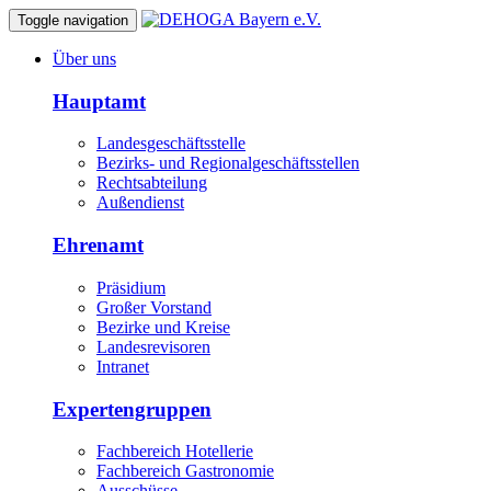
Toggle navigation
Über uns
Hauptamt
Landesgeschäftsstelle
Bezirks- und Regionalgeschäftsstellen
Rechtsabteilung
Außendienst
Ehrenamt
Präsidium
Großer Vorstand
Bezirke und Kreise
Landesrevisoren
Intranet
Expertengruppen
Fachbereich Hotellerie
Fachbereich Gastronomie
Ausschüsse