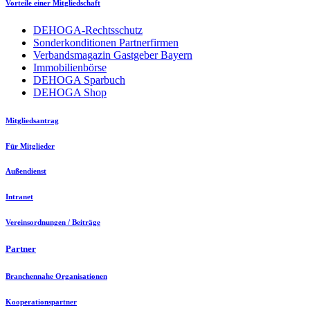
Vorteile einer Mitgliedschaft
DEHOGA-Rechtsschutz
Sonderkonditionen Partnerfirmen
Verbandsmagazin Gastgeber Bayern
Immobilienbörse
DEHOGA Sparbuch
DEHOGA Shop
Mitgliedsantrag
Für Mitglieder
Außendienst
Intranet
Vereinsordnungen / Beiträge
Partner
Branchennahe Organisationen
Kooperationspartner