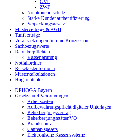
GVL
ZWF
Nichtraucherschutz
Starke Kundenauthentifizierung
Verpackungsgesetz
Musterverträge & AGB
Tarifverträge
Voraussetzungen für eine Konzession
Sachbezugswerte
Betreiberpflichten
Kassenprüfung
Notfallordner
Reisekostenformular
Musterkalkulationen
Hogarenteplus
DEHOGA Bayern
Gesetze und Verordnungen
Arbeitszeiten
Aufbewahrungspflicht digitaler Unterlagen
Beherbergungsvertrag
BeherbergungsstättenVO
Brandschutz
Cannabisgesetz
Elektronische Kassensysteme