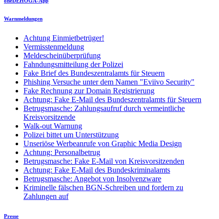
oneDEHOGA-App
Warnmeldungen
Achtung Einmietbetrüger!
Vermisstenmeldung
Meldescheinüberprüfung
Fahndungsmitteilung der Polizei
Fake Brief des Bundeszentralamts für Steuern
Phishing Versuche unter dem Namen "Eviivo Security"
Fake Rechnung zur Domain Registrierung
Achtung: Fake E-Mail des Bundeszentralamts für Steuern
Betrugsmasche: Zahlungsaufruf durch vermeintliche
Kreisvorsitzende
Walk-out Warnung
Polizei bittet um Unterstützung
Unseriöse Werbeanrufe von Graphic Media Design
Achtung: Personalbetrug
Betrugsmasche: Fake E-Mail von Kreisvorsitzenden
Achtung: Fake E-Mail des Bundeskriminalamts
Betrugsmasche: Angebot von Insolvenzware
Kriminelle fälschen BGN-Schreiben und fordern zu
Zahlungen auf
Presse