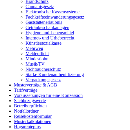
Brandschutz
Cannabisgesetz
Elektronische Kassensysteme
Fachkräfteeinwanderungsgesetz
Gaststättenerlaubnis
Getränkeschankanlagen
Hygiene und Lebensmittel
Internet- und Urheberrecht
Künstlersozialkasse
Mehrweg
Meldepflicht
Mindestlohn
Musik/TV
Nichtraucherschutz
Starke Kundenauthentifizierung
Verpackungsgesetz
Musterverträge & AGB
Tarifverträge
Voraussetzungen für eine Konzession
Sachbezugswerte
Betreiberpflichten
Notfallordner
Reisekostenformular
Musterkalkulationen
Hogarenteplus