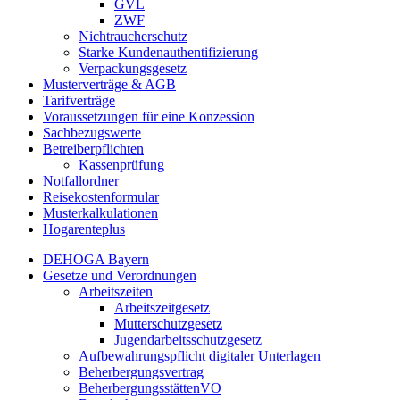
GVL
ZWF
Nichtraucherschutz
Starke Kundenauthentifizierung
Verpackungsgesetz
Musterverträge & AGB
Tarifverträge
Voraussetzungen für eine Konzession
Sachbezugswerte
Betreiberpflichten
Kassenprüfung
Notfallordner
Reisekostenformular
Musterkalkulationen
Hogarenteplus
DEHOGA Bayern
Gesetze und Verordnungen
Arbeitszeiten
Arbeitszeitgesetz
Mutterschutzgesetz
Jugendarbeitsschutzgesetz
Aufbewahrungspflicht digitaler Unterlagen
Beherbergungsvertrag
BeherbergungsstättenVO