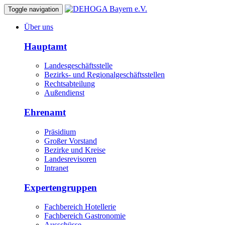
Toggle navigation
Über uns
Hauptamt
Landesgeschäftsstelle
Bezirks- und Regionalgeschäftsstellen
Rechtsabteilung
Außendienst
Ehrenamt
Präsidium
Großer Vorstand
Bezirke und Kreise
Landesrevisoren
Intranet
Expertengruppen
Fachbereich Hotellerie
Fachbereich Gastronomie
Ausschüsse