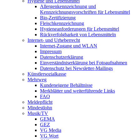
Hygiene und Lebensmittel
Allergenkennzeichnung und
Kennzeichnungsvorschriften für Lebensmittel
Bio-Zertifizierung
Fleischkennzeichnung
Hygieneanforderungen für Lebensmittel
Rückverfolgbarkeit von Lebensmitteln
Internet- und Urheberrecht
Internet-Zugang und WLAN
Impressum
Datenschutzerklärung
Einverständniserklärung bei Fotoaufnahmen
Datenschutz bei Newsletter-Mailings
Künstlersozialkasse
Mehrweg
Kundeneigene Behältnisse
Merkblätter und weiterführende Links
FAQ
Meldepflicht
Mindestlohn
Musik/TV
GEMA
GEZ
VG Media
VG Wort