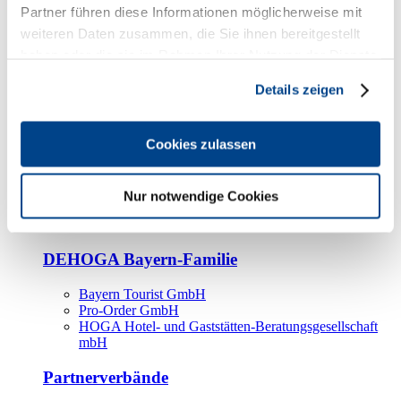
Kooperationspartner
Partner führen diese Informationen möglicherweise mit
weiteren Daten zusammen, die Sie ihnen bereitgestellt
Tourismusorganisationen
haben oder die sie im Rahmen Ihrer Nutzung der Dienste
Tourismusverbände
gesammelt haben.
Details zeigen
Bayern Tourismus Marketing GmbH
DEHOGA-Familie
Cookies zulassen
Landesverbände
Bundesverband
Fachverbände
Nur notwendige Cookies
IHA
BDT
DEHOGA Bayern-Familie
Bayern Tourist GmbH
Pro-Order GmbH
HOGA Hotel- und Gaststätten-Beratungsgesellschaft
mbH
Partnerverbände