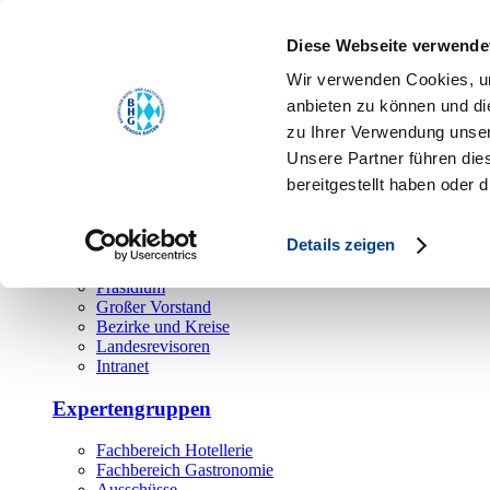
Toggle navigation
Diese Webseite verwende
Über uns
Wir verwenden Cookies, um
Hauptamt
anbieten zu können und di
zu Ihrer Verwendung unser
Landesgeschäftsstelle
Unsere Partner führen die
Bezirks- und Regionalgeschäftsstellen
Rechtsabteilung
bereitgestellt haben oder
Außendienst
Ehrenamt
Details zeigen
Präsidium
Großer Vorstand
Bezirke und Kreise
Landesrevisoren
Intranet
Expertengruppen
Fachbereich Hotellerie
Fachbereich Gastronomie
Ausschüsse