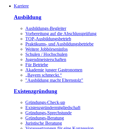
Karriere
Ausbildung
Ausbildungs-Begleiter
Vorbereitung auf die Abschlussprüfung
TOP-Ausbildungsbetrieb
Praktikums- und Ausbildungsbetriebe
Weitere Jobbörseninfos
Schulen / Hochschulen
Jugendmeisterschaften
Für Betriebe
Akademie junger Gastronomen
„Bayern schmeckt.“
"Ausbildung macht Elternstolz"
Existenzgründung
Gründungs-Check-up
Existenzgründermitgliedschaft
Gründungs-Sprechstunde
Gründungs-Beratung
Juristische Beratung
Voraussetzungen für eine Konzession