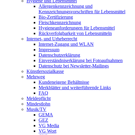
Hygiene und Lebensmittel
Allergenkennzeichnung und
Kennzeichnungsvorschriften für Lebensmittel
Bio-Zertifizierung
Fleischkennzeichnung
Hygieneanforderungen für Lebensmittel
Rückverfolgbarkeit von Lebensmitteln
Internet- und Urheberrecht
Internet-Zugang und WLAN
Impressum
Datenschutzerklärung
Einverständniserklärung bei Fotoaufnahmen
Datenschutz bei Newsletter-Mailings
Künstlersozialkasse
Mehrweg
Kundeneigene Behältnisse
Merkblätter und weiterführende Links
FAQ
Meldepflicht
Mindestlohn
Musik/TV
GEMA
GEZ
VG Media
VG Wort