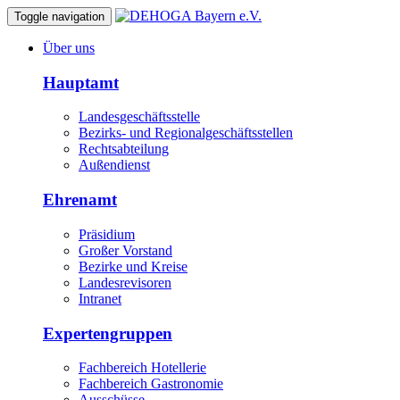
Toggle navigation
Über uns
Hauptamt
Landesgeschäftsstelle
Bezirks- und Regionalgeschäftsstellen
Rechtsabteilung
Außendienst
Ehrenamt
Präsidium
Großer Vorstand
Bezirke und Kreise
Landesrevisoren
Intranet
Expertengruppen
Fachbereich Hotellerie
Fachbereich Gastronomie
Ausschüsse