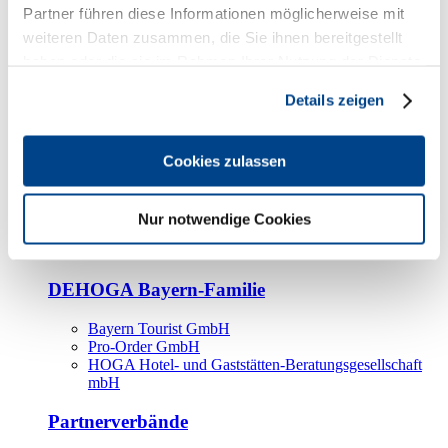
Kooperationspartner
Partner führen diese Informationen möglicherweise mit
weiteren Daten zusammen, die Sie ihnen bereitgestellt
Tourismusorganisationen
haben oder die sie im Rahmen Ihrer Nutzung der Dienste
Tourismusverbände
gesammelt haben.
Details zeigen
Bayern Tourismus Marketing GmbH
DEHOGA-Familie
Cookies zulassen
Landesverbände
Bundesverband
Fachverbände
Nur notwendige Cookies
IHA
BDT
DEHOGA Bayern-Familie
Bayern Tourist GmbH
Pro-Order GmbH
HOGA Hotel- und Gaststätten-Beratungsgesellschaft
mbH
Partnerverbände