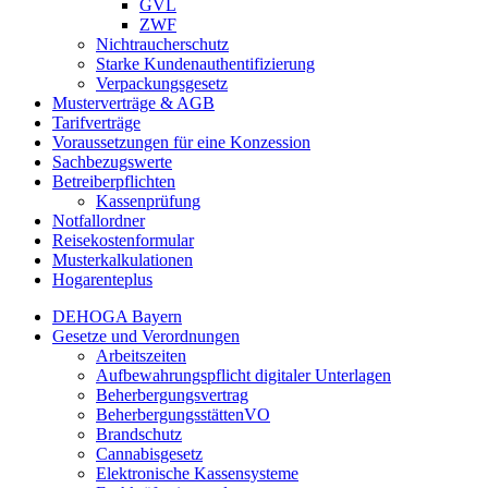
GVL
ZWF
Nichtraucherschutz
Starke Kundenauthentifizierung
Verpackungsgesetz
Musterverträge & AGB
Tarifverträge
Voraussetzungen für eine Konzession
Sachbezugswerte
Betreiberpflichten
Kassenprüfung
Notfallordner
Reisekostenformular
Musterkalkulationen
Hogarenteplus
DEHOGA Bayern
Gesetze und Verordnungen
Arbeitszeiten
Aufbewahrungspflicht digitaler Unterlagen
Beherbergungsvertrag
BeherbergungsstättenVO
Brandschutz
Cannabisgesetz
Elektronische Kassensysteme