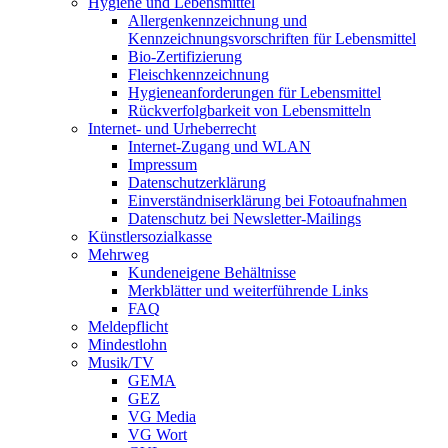
Hygiene und Lebensmittel
Allergenkennzeichnung und
Kennzeichnungsvorschriften für Lebensmittel
Bio-Zertifizierung
Fleischkennzeichnung
Hygieneanforderungen für Lebensmittel
Rückverfolgbarkeit von Lebensmitteln
Internet- und Urheberrecht
Internet-Zugang und WLAN
Impressum
Datenschutzerklärung
Einverständniserklärung bei Fotoaufnahmen
Datenschutz bei Newsletter-Mailings
Künstlersozialkasse
Mehrweg
Kundeneigene Behältnisse
Merkblätter und weiterführende Links
FAQ
Meldepflicht
Mindestlohn
Musik/TV
GEMA
GEZ
VG Media
VG Wort