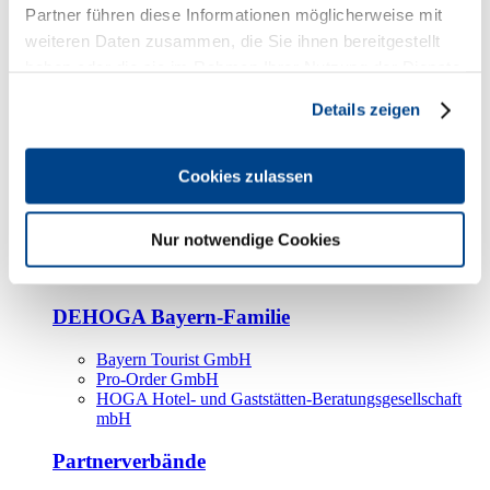
Kooperationspartner
Partner führen diese Informationen möglicherweise mit
weiteren Daten zusammen, die Sie ihnen bereitgestellt
Tourismusorganisationen
haben oder die sie im Rahmen Ihrer Nutzung der Dienste
Tourismusverbände
gesammelt haben.
Details zeigen
Bayern Tourismus Marketing GmbH
DEHOGA-Familie
Cookies zulassen
Landesverbände
Bundesverband
Fachverbände
Nur notwendige Cookies
IHA
BDT
DEHOGA Bayern-Familie
Bayern Tourist GmbH
Pro-Order GmbH
HOGA Hotel- und Gaststätten-Beratungsgesellschaft
mbH
Partnerverbände