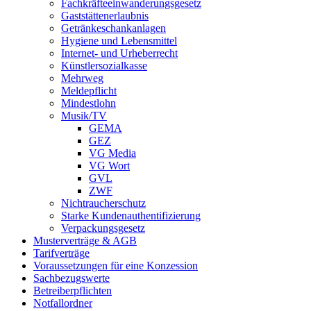
Fachkräfteeinwanderungsgesetz
Gaststättenerlaubnis
Getränkeschankanlagen
Hygiene und Lebensmittel
Internet- und Urheberrecht
Künstlersozialkasse
Mehrweg
Meldepflicht
Mindestlohn
Musik/TV
GEMA
GEZ
VG Media
VG Wort
GVL
ZWF
Nichtraucherschutz
Starke Kundenauthentifizierung
Verpackungsgesetz
Musterverträge & AGB
Tarifverträge
Voraussetzungen für eine Konzession
Sachbezugswerte
Betreiberpflichten
Notfallordner