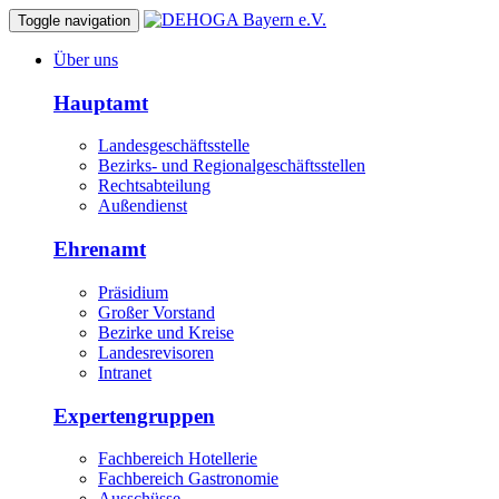
Toggle navigation
Über uns
Hauptamt
Landesgeschäftsstelle
Bezirks- und Regionalgeschäftsstellen
Rechtsabteilung
Außendienst
Ehrenamt
Präsidium
Großer Vorstand
Bezirke und Kreise
Landesrevisoren
Intranet
Expertengruppen
Fachbereich Hotellerie
Fachbereich Gastronomie
Ausschüsse