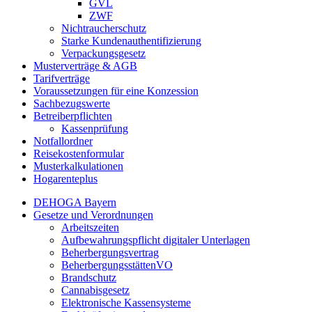
GVL
ZWF
Nichtraucherschutz
Starke Kundenauthentifizierung
Verpackungsgesetz
Musterverträge & AGB
Tarifverträge
Voraussetzungen für eine Konzession
Sachbezugswerte
Betreiberpflichten
Kassenprüfung
Notfallordner
Reisekostenformular
Musterkalkulationen
Hogarenteplus
DEHOGA Bayern
Gesetze und Verordnungen
Arbeitszeiten
Aufbewahrungspflicht digitaler Unterlagen
Beherbergungsvertrag
BeherbergungsstättenVO
Brandschutz
Cannabisgesetz
Elektronische Kassensysteme