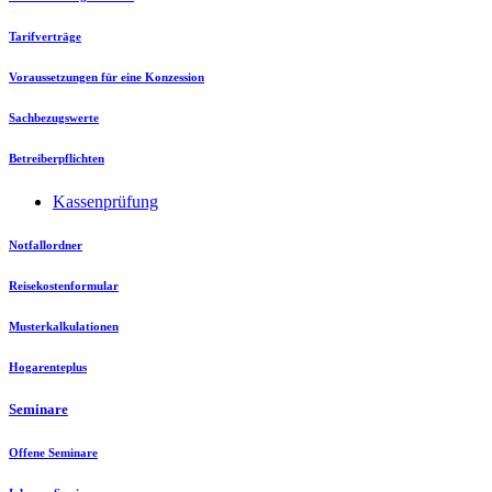
Tarifverträge
Voraussetzungen für eine Konzession
Sachbezugswerte
Betreiberpflichten
Kassenprüfung
Notfallordner
Reisekostenformular
Musterkalkulationen
Hogarenteplus
Seminare
Offene Seminare