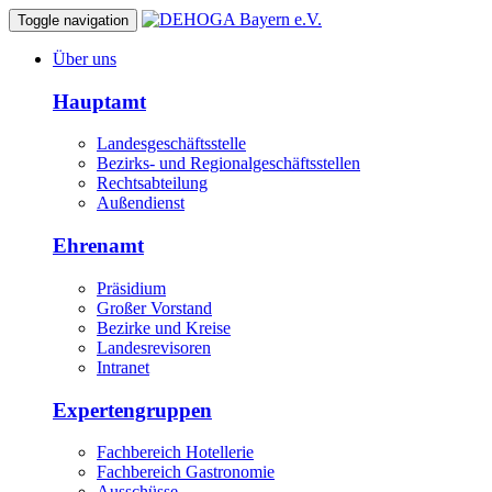
Toggle navigation
Über uns
Hauptamt
Landesgeschäftsstelle
Bezirks- und Regionalgeschäftsstellen
Rechtsabteilung
Außendienst
Ehrenamt
Präsidium
Großer Vorstand
Bezirke und Kreise
Landesrevisoren
Intranet
Expertengruppen
Fachbereich Hotellerie
Fachbereich Gastronomie
Ausschüsse