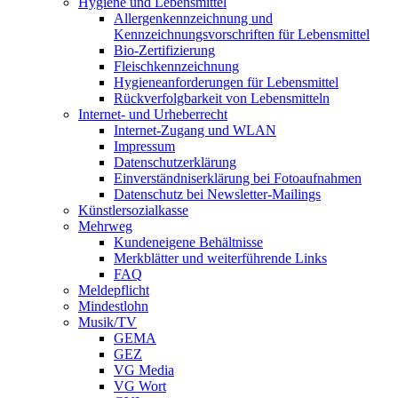
Hygiene und Lebensmittel
Allergenkennzeichnung und
Kennzeichnungsvorschriften für Lebensmittel
Bio-Zertifizierung
Fleischkennzeichnung
Hygieneanforderungen für Lebensmittel
Rückverfolgbarkeit von Lebensmitteln
Internet- und Urheberrecht
Internet-Zugang und WLAN
Impressum
Datenschutzerklärung
Einverständniserklärung bei Fotoaufnahmen
Datenschutz bei Newsletter-Mailings
Künstlersozialkasse
Mehrweg
Kundeneigene Behältnisse
Merkblätter und weiterführende Links
FAQ
Meldepflicht
Mindestlohn
Musik/TV
GEMA
GEZ
VG Media
VG Wort