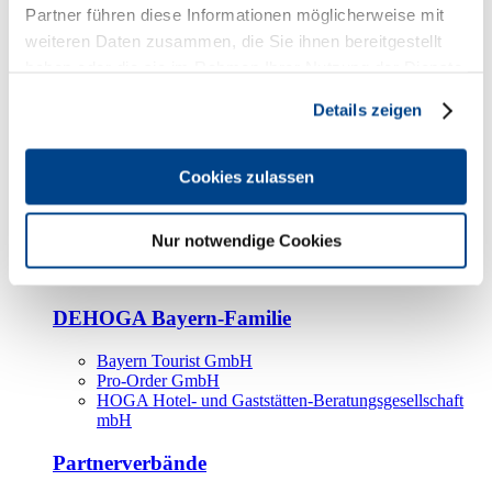
Kooperationspartner
Partner führen diese Informationen möglicherweise mit
weiteren Daten zusammen, die Sie ihnen bereitgestellt
Tourismusorganisationen
haben oder die sie im Rahmen Ihrer Nutzung der Dienste
Tourismusverbände
gesammelt haben.
Details zeigen
Bayern Tourismus Marketing GmbH
DEHOGA-Familie
Cookies zulassen
Landesverbände
Bundesverband
Fachverbände
Nur notwendige Cookies
IHA
BDT
DEHOGA Bayern-Familie
Bayern Tourist GmbH
Pro-Order GmbH
HOGA Hotel- und Gaststätten-Beratungsgesellschaft
mbH
Partnerverbände