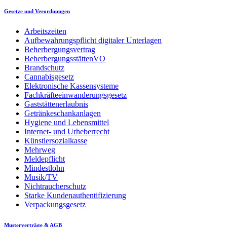
Gesetze und Verordnungen
Arbeitszeiten
Aufbewahrungspflicht digitaler Unterlagen
Beherbergungsvertrag
BeherbergungsstättenVO
Brandschutz
Cannabisgesetz
Elektronische Kassensysteme
Fachkräfteeinwanderungsgesetz
Gaststättenerlaubnis
Getränkeschankanlagen
Hygiene und Lebensmittel
Internet- und Urheberrecht
Künstlersozialkasse
Mehrweg
Meldepflicht
Mindestlohn
Musik/TV
Nichtraucherschutz
Starke Kundenauthentifizierung
Verpackungsgesetz
Musterverträge & AGB