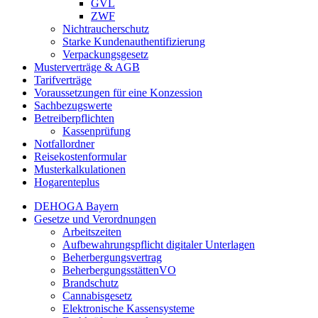
GVL
ZWF
Nichtraucherschutz
Starke Kundenauthentifizierung
Verpackungsgesetz
Musterverträge & AGB
Tarifverträge
Voraussetzungen für eine Konzession
Sachbezugswerte
Betreiberpflichten
Kassenprüfung
Notfallordner
Reisekostenformular
Musterkalkulationen
Hogarenteplus
DEHOGA Bayern
Gesetze und Verordnungen
Arbeitszeiten
Aufbewahrungspflicht digitaler Unterlagen
Beherbergungsvertrag
BeherbergungsstättenVO
Brandschutz
Cannabisgesetz
Elektronische Kassensysteme