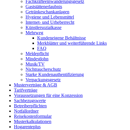
Fachkräfteeinwanderungsgesetz
Gaststättenerlaubnis
Getränkeschankanlagen
Hygiene und Lebensmittel
Internet- und Urheberrecht
Künstlersozialkasse
Mehrweg
Kundeneigene Behältnisse
Merkblätter und weiterführende Links
FAQ
Meldepflicht
Mindestlohn
Musik/TV
Nichtraucherschutz
Starke Kundenauthentifizierung
Verpackungsgesetz
Musterverträge & AGB
Tarifverträge
Voraussetzungen für eine Konzession
Sachbezugswerte
Betreiberpflichten
Notfallordner
Reisekostenformular
Musterkalkulationen
Hogarenteplus