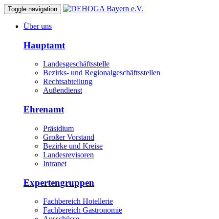
Toggle navigation
Über uns
Hauptamt
Landesgeschäftsstelle
Bezirks- und Regionalgeschäftsstellen
Rechtsabteilung
Außendienst
Ehrenamt
Präsidium
Großer Vorstand
Bezirke und Kreise
Landesrevisoren
Intranet
Expertengruppen
Fachbereich Hotellerie
Fachbereich Gastronomie
Ausschüsse