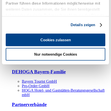
Kooperationspartner
Partner führen diese Informationen möglicherweise mit
weiteren Daten zusammen, die Sie ihnen bereitgestellt
Tourismusorganisationen
haben oder die sie im Rahmen Ihrer Nutzung der Dienste
Tourismusverbände
gesammelt haben.
Details zeigen
Bayern Tourismus Marketing GmbH
DEHOGA-Familie
Cookies zulassen
Landesverbände
Bundesverband
Fachverbände
Nur notwendige Cookies
IHA
BDT
DEHOGA Bayern-Familie
Bayern Tourist GmbH
Pro-Order GmbH
HOGA Hotel- und Gaststätten-Beratungsgesellschaft
mbH
Partnerverbände