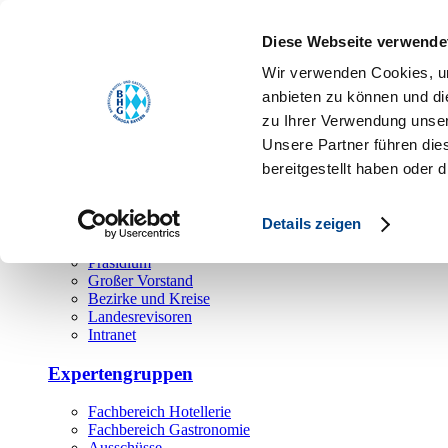
Toggle navigation
Diese Webseite verwende
Über uns
Wir verwenden Cookies, um
Hauptamt
anbieten zu können und di
zu Ihrer Verwendung unser
Landesgeschäftsstelle
Unsere Partner führen die
Bezirks- und Regionalgeschäftsstellen
Rechtsabteilung
bereitgestellt haben oder
Außendienst
Ehrenamt
Details zeigen
Präsidium
Großer Vorstand
Bezirke und Kreise
Landesrevisoren
Intranet
Expertengruppen
Fachbereich Hotellerie
Fachbereich Gastronomie
Ausschüsse