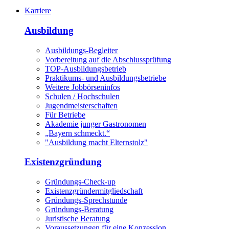
Karriere
Ausbildung
Ausbildungs-Begleiter
Vorbereitung auf die Abschlussprüfung
TOP-Ausbildungsbetrieb
Praktikums- und Ausbildungsbetriebe
Weitere Jobbörseninfos
Schulen / Hochschulen
Jugendmeisterschaften
Für Betriebe
Akademie junger Gastronomen
„Bayern schmeckt.“
"Ausbildung macht Elternstolz"
Existenzgründung
Gründungs-Check-up
Existenzgründermitgliedschaft
Gründungs-Sprechstunde
Gründungs-Beratung
Juristische Beratung
Voraussetzungen für eine Konzession