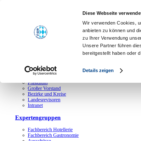
Toggle navigation
Diese Webseite verwende
Über uns
Wir verwenden Cookies, um
Hauptamt
anbieten zu können und di
zu Ihrer Verwendung unser
Landesgeschäftsstelle
Unsere Partner führen die
Bezirks- und Regionalgeschäftsstellen
Rechtsabteilung
bereitgestellt haben oder
Außendienst
Ehrenamt
Details zeigen
Präsidium
Großer Vorstand
Bezirke und Kreise
Landesrevisoren
Intranet
Expertengruppen
Fachbereich Hotellerie
Fachbereich Gastronomie
Ausschüsse