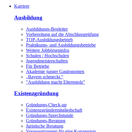
Karriere
Ausbildung
Ausbildungs-Begleiter
Vorbereitung auf die Abschlussprüfung
TOP-Ausbildungsbetrieb
Praktikums- und Ausbildungsbetriebe
Weitere Jobbörseninfos
Schulen / Hochschulen
Jugendmeisterschaften
Für Betriebe
Akademie junger Gastronomen
„Bayern schmeckt.“
"Ausbildung macht Elternstolz"
Existenzgründung
Gründungs-Check-up
Existenzgründermitgliedschaft
Gründungs-Sprechstunde
Gründungs-Beratung
Juristische Beratung
Voraussetzungen für eine Konzession