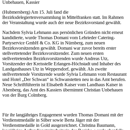
Unbehauen, Kassier
(Hubmersberg) Am 15. Juli fand die
Bezirksdelegiertenversammlung in Mittelfranken statt. Im Rahmen
der Veranstaltung wurde auch der neue Bezirksvorstand gewählt.
Nachdem Sylvia Lehmann aus persönlichen Gründen nicht erneut
kandidierte, wurde Thomas Domani vom Lehrieder Catering-
Partyservice GmbH & Co. KG in Nürnberg, zum neuen
Bezirksvorsitzenden gewählt. Domani war zuvor bereits erster
stellvertretender Bezirksvorsitzender. Zum neuen ersten
stellvertretenden Bezirksvorsitzenden wurde Andreas Utz,
Vorsitzender der Kreisstelle Erlangen-Höchstadt und Inhaber des
Landgasthauses Utz in Weppersdorf, gewählt. Als zweite
stellvertretende Vorsitzende wurde Sylvia Lehmann vom Restaurant
und Hotel „Der Schwan“ in Schwanstetten neu in das Amt berufen.
Neue Schriftführerin ist Elisabeth Kaiser vom Landhaus Kaiser in
Abenberg, das Amt des Kassiers übernimmt Christian Unbehauen
von der Burg Colmberg.
Für ihr langjähriges Engagement wurden Thomas Domani mit der
Verdienstmedaille in Silber sowie Berta Jäger mit der
Verdienstmedaille in Gold ausgezeichnet. Christina Baumann,