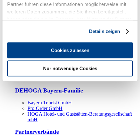
Kooperationspartner
Partner führen diese Informationen möglicherweise mit
weiteren Daten zusammen, die Sie ihnen bereitgestellt
Tourismusorganisationen
haben oder die sie im Rahmen Ihrer Nutzung der Dienste
Tourismusverbände
gesammelt haben.
Details zeigen
Bayern Tourismus Marketing GmbH
DEHOGA-Familie
Cookies zulassen
Landesverbände
Bundesverband
Fachverbände
Nur notwendige Cookies
IHA
BDT
DEHOGA Bayern-Familie
Bayern Tourist GmbH
Pro-Order GmbH
HOGA Hotel- und Gaststätten-Beratungsgesellschaft
mbH
Partnerverbände