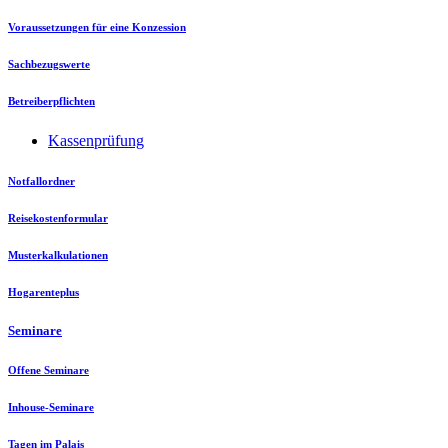
Voraussetzungen für eine Konzession
Sachbezugswerte
Betreiberpflichten
Kassenprüfung
Notfallordner
Reisekostenformular
Musterkalkulationen
Hogarenteplus
Seminare
Offene Seminare
Inhouse-Seminare
Tagen im Palais