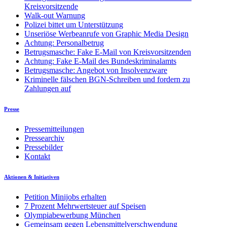
Kreisvorsitzende
Walk-out Warnung
Polizei bittet um Unterstützung
Unseriöse Werbeanrufe von Graphic Media Design
Achtung: Personalbetrug
Betrugsmasche: Fake E-Mail von Kreisvorsitzenden
Achtung: Fake E-Mail des Bundeskriminalamts
Betrugsmasche: Angebot von Insolvenzware
Kriminelle fälschen BGN-Schreiben und fordern zu
Zahlungen auf
Presse
Pressemitteilungen
Pressearchiv
Pressebilder
Kontakt
Aktionen & Initiativen
Petition Minijobs erhalten
7 Prozent Mehrwertsteuer auf Speisen
Olympiabewerbung München
Gemeinsam gegen Lebensmittelverschwendung