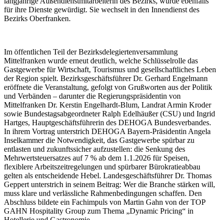
langjährige Außendienstmitarbeiterin des Bezirks, wurde ebenfalls
für ihre Dienste gewürdigt. Sie wechselt in den Innendienst des
Bezirks Oberfranken.
Im öffentlichen Teil der Bezirksdelegiertenversammlung
Mittelfranken wurde erneut deutlich, welche Schlüsselrolle das
Gastgewerbe für Wirtschaft, Tourismus und gesellschaftliches Leben
der Region spielt. Bezirksgeschäftsführer Dr. Gerhard Engelmann
eröffnete die Veranstaltung, gefolgt von Grußworten aus der Politik
und Verbänden – darunter die Regierungspräsidentin von
Mittelfranken Dr. Kerstin Engelhardt-Blum, Landrat Armin Kroder
sowie Bundestagsabgeordneter Ralph Edelhäußer (CSU) und Ingrid
Hartges, Hauptgeschäftsführerin des DEHOGA Bundesverbandes.
In ihrem Vortrag unterstrich DEHOGA Bayern-Präsidentin Angela
Inselkammer die Notwendigkeit, das Gastgewerbe spürbar zu
entlasten und zukunftssicher aufzustellen: die Senkung des
Mehrwertsteuersatzes auf 7 % ab dem 1.1.2026 für Speisen,
flexiblere Arbeitszeitregelungen und spürbarer Bürokratieabbau
gelten als entscheidende Hebel. Landesgeschäftsführer Dr. Thomas
Geppert unterstrich in seinem Beitrag: Wer die Branche stärken will,
muss klare und verlässliche Rahmenbedingungen schaffen. Den
Abschluss bildete ein Fachimpuls von Martin Gahn von der TOP
GAHN Hospitality Group zum Thema „Dynamic Pricing“ in
Hotellerie und Gastronomie.