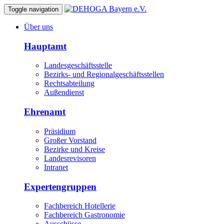
Toggle navigation
Über uns
Hauptamt
Landesgeschäftsstelle
Bezirks- und Regionalgeschäftsstellen
Rechtsabteilung
Außendienst
Ehrenamt
Präsidium
Großer Vorstand
Bezirke und Kreise
Landesrevisoren
Intranet
Expertengruppen
Fachbereich Hotellerie
Fachbereich Gastronomie
Ausschüsse