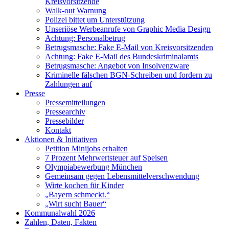
Kreisvorsitzende
Walk-out Warnung
Polizei bittet um Unterstützung
Unseriöse Werbeanrufe von Graphic Media Design
Achtung: Personalbetrug
Betrugsmasche: Fake E-Mail von Kreisvorsitzenden
Achtung: Fake E-Mail des Bundeskriminalamts
Betrugsmasche: Angebot von Insolvenzware
Kriminelle fälschen BGN-Schreiben und fordern zu
Zahlungen auf
Presse
Pressemitteilungen
Pressearchiv
Pressebilder
Kontakt
Aktionen & Initiativen
Petition Minijobs erhalten
7 Prozent Mehrwertsteuer auf Speisen
Olympiabewerbung München
Gemeinsam gegen Lebensmittelverschwendung
Wirte kochen für Kinder
„Bayern schmeckt.“
„Wirt sucht Bauer“
Kommunalwahl 2026
Zahlen, Daten, Fakten