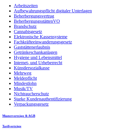
Arbeitszeiten
Aufbewahrungspflicht digitaler Unterlagen
Beherbergungsvertrag
BeherbergungsstättenVO
Brandschutz
Cannabisgesetz
Elektronische Kassensysteme
Fachkräfteeinwanderungsgesetz
Gaststättenerlaubnis
Getränkeschankanlagen
Hygiene und Lebensmittel
Internet- und Urheberrecht
Künstlersozialkasse
Mehrweg
Meldepflicht
Mindestlohn
Musik/TV
Nichtraucherschutz
Starke Kundenauthentifizierung
Verpackungsgesetz
Musterverträge & AGB
Tarifverträge