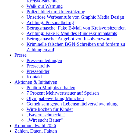
Kreisvorsitzende
Walk-out Warnung
Polizei bittet um Unterstützung
Unseriöse Werbeanrufe von Graphic Media Design
Achtung: Personalbetrug
Betrugsmasche: Fake E-Mail von Kreisvorsitzenden
Achtung: Fake E-Mail des Bundeskriminalamts
Betrugsmasche: Angebot von Insolvenzware
Kriminelle fälschen BGN-Schreiben und fordern zu
Zahlungen auf
Presse
Pressemitteilungen
Pressearchiv
Pressebilder
Kontakt
Aktionen & Initiativen
Petition Minijobs erhalten
7 Prozent Mehrwertsteuer auf Speisen
Olympiabewerbung München
Gemeinsam gegen Lebensmittelverschwendung
Wirte kochen für Kinder
„Bayern schmeckt.“
„Wirt sucht Bauer“
Kommunalwahl 2026
Zahlen, Daten, Fakten