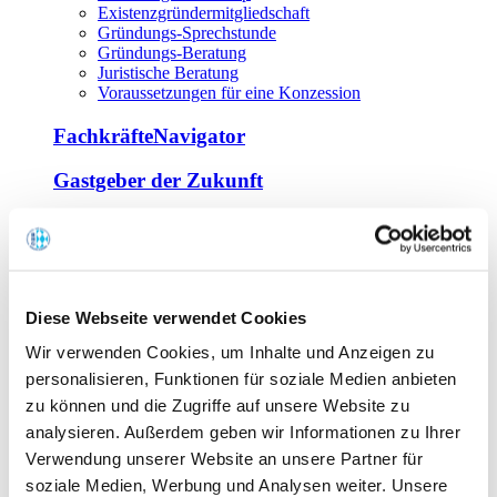
Existenzgründermitgliedschaft
Gründungs-Sprechstunde
Gründungs-Beratung
Juristische Beratung
Voraussetzungen für eine Konzession
FachkräfteNavigator
Gastgeber der Zukunft
Europa Miniköche
Weiterbildung
Offene Seminare
Diese Webseite verwendet Cookies
Inhouse-Seminare
Wir verwenden Cookies, um Inhalte und Anzeigen zu
Tagen im Palais
Wirte-und Unternehmerbrief
personalisieren, Funktionen für soziale Medien anbieten
Lernplattform BOUNTI
zu können und die Zugriffe auf unsere Website zu
Partner
analysieren. Außerdem geben wir Informationen zu Ihrer
Branchennahe Organisationen
Verwendung unserer Website an unsere Partner für
soziale Medien, Werbung und Analysen weiter. Unsere