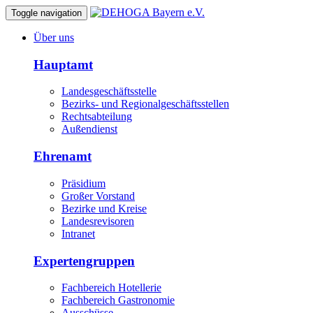
Toggle navigation
Über uns
Hauptamt
Landesgeschäftsstelle
Bezirks- und Regionalgeschäftsstellen
Rechtsabteilung
Außendienst
Ehrenamt
Präsidium
Großer Vorstand
Bezirke und Kreise
Landesrevisoren
Intranet
Expertengruppen
Fachbereich Hotellerie
Fachbereich Gastronomie
Ausschüsse