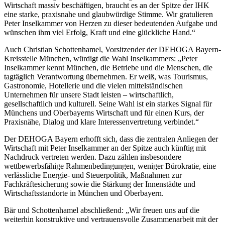
Wirtschaft massiv beschäftigen, braucht es an der Spitze der IHK
eine starke, praxisnahe und glaubwürdige Stimme. Wir gratulieren
Peter Inselkammer von Herzen zu dieser bedeutenden Aufgabe und
wünschen ihm viel Erfolg, Kraft und eine glückliche Hand.“
Auch Christian Schottenhamel, Vorsitzender der DEHOGA Bayern-
Kreisstelle München, würdigt die Wahl Inselkammers: „Peter
Inselkammer kennt München, die Betriebe und die Menschen, die
tagtäglich Verantwortung übernehmen. Er weiß, was Tourismus,
Gastronomie, Hotellerie und die vielen mittelständischen
Unternehmen für unsere Stadt leisten – wirtschaftlich,
gesellschaftlich und kulturell. Seine Wahl ist ein starkes Signal für
Münchens und Oberbayerns Wirtschaft und für einen Kurs, der
Praxisnähe, Dialog und klare Interessenvertretung verbindet.“
Der DEHOGA Bayern erhofft sich, dass die zentralen Anliegen der
Wirtschaft mit Peter Inselkammer an der Spitze auch künftig mit
Nachdruck vertreten werden. Dazu zählen insbesondere
wettbewerbsfähige Rahmenbedingungen, weniger Bürokratie, eine
verlässliche Energie- und Steuerpolitik, Maßnahmen zur
Fachkräftesicherung sowie die Stärkung der Innenstädte und
Wirtschaftsstandorte in München und Oberbayern.
Bär und Schottenhamel abschließend: „Wir freuen uns auf die
weiterhin konstruktive und vertrauensvolle Zusammenarbeit mit der