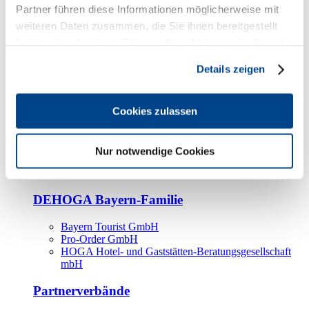
Kooperationspartner
Partner führen diese Informationen möglicherweise mit
weiteren Daten zusammen, die Sie ihnen bereitgestellt
Tourismusorganisationen
haben oder die sie im Rahmen Ihrer Nutzung der Dienste
Tourismusverbände
gesammelt haben.
Details zeigen
Bayern Tourismus Marketing GmbH
DEHOGA-Familie
Cookies zulassen
Landesverbände
Bundesverband
Fachverbände
Nur notwendige Cookies
IHA
BDT
DEHOGA Bayern-Familie
Bayern Tourist GmbH
Pro-Order GmbH
HOGA Hotel- und Gaststätten-Beratungsgesellschaft
mbH
Partnerverbände